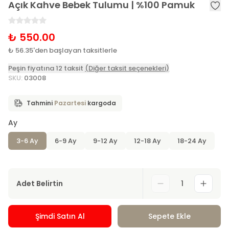
Açık Kahve Bebek Tulumu | %100 Pamuk
₺ 550.00
₺ 56.35'den başlayan taksitlerle
Peşin fiyatına 12 taksit
(Diğer taksit seçenekleri)
SKU
:
03008
Tahmini
Pazartesi
kargoda
Ay
3-6 Ay
6-9 Ay
9-12 Ay
12-18 Ay
18-24 Ay
Adet Belirtin
1
Şimdi Satın Al
Sepete Ekle