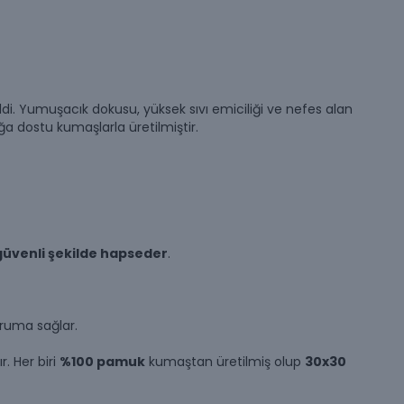
rildi. Yumuşacık dokusu, yüksek sıvı emiciliği ve nefes alan
oğa dostu
kumaşlarla üretilmiştir.
güvenli şekilde hapseder
.
oruma sağlar.
. Her biri
%100 pamuk
kumaştan üretilmiş olup
30x30