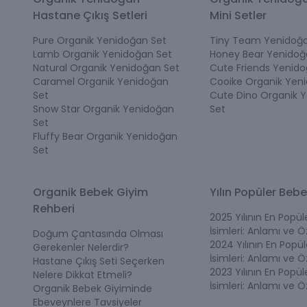
Hastane Çıkış Setleri
Mini Setler
Pure Organik Yenidoğan Set
Tiny Team Yenidoğa
Lamb Organik Yenidoğan Set
Honey Bear Yenidoğ
Natural Organik Yenidoğan Set
Cute Friends Yenido
Caramel Organik Yenidoğan
Cooike Organik Yen
Set
Cute Dino Organik 
Snow Star Organik Yenidoğan
Set
Set
Fluffy Bear Organik Yenidoğan
Set
Organik Bebek Giyim
Yılın Popüler Bebe
Rehberi
2025 Yılının En Popü
İsimleri: Anlamı ve Öz
Doğum Çantasında Olması
2024 Yılının En Popü
Gerekenler Nelerdir?
İsimleri: Anlamı ve Öz
Hastane Çıkış Seti Seçerken
2023 Yılının En Popü
Nelere Dikkat Etmeli?
İsimleri: Anlamı ve Öz
Organik Bebek Giyiminde
Ebeveynlere Tavsiyeler