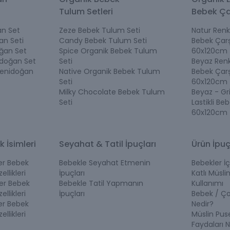
Tulum Setleri
Bebek Ça
n Set
Zeze Bebek Tulum Seti
Natur Renk 
an Seti
Candy Bebek Tulum Seti
Bebek Çarş
ğan Set
Spice Organik Bebek Tulum
60x120cm
idoğan Set
Seti
Beyaz Renk 
Yenidoğan
Native Organik Bebek Tulum
Bebek Çarş
Seti
60x120cm
Milky Chocolate Bebek Tulum
Beyaz - Gr
Seti
Lastikli Be
60x120cm
k İsimleri
Seyahat & Tatil İpuçları
Ürün İpuç
ler Bebek
Bebekle Seyahat Etmenin
Bebekler İç
ellikleri
İpuçları
Katlı Müslin
ler Bebek
Bebekle Tatil Yapmanın
Kullanımı
ellikleri
İpuçları
Bebek / Ç
ler Bebek
Nedir?
ellikleri
Müslin Pus
Faydaları N