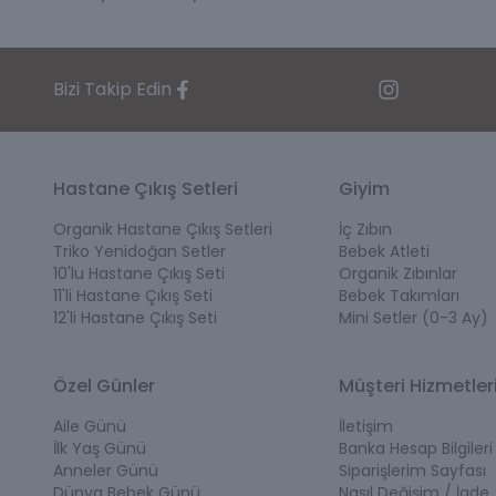
Bizi Takip Edin
Hastane Çıkış Setleri
Giyim
Organik Hastane Çıkış Setleri
İç Zıbın
Triko Yenidoğan Setler
Bebek Atleti
10'lu Hastane Çıkış Seti
Organik Zıbınlar
11'li Hastane Çıkış Seti
Bebek Takımları
12'li Hastane Çıkış Seti
Mini Setler (0-3 Ay)
Özel Günler
Müşteri Hizmetler
Aile Günü
İletişim
İlk Yaş Günü
Banka Hesap Bilgileri
Anneler Günü
Siparişlerim Sayfası
Dünya Bebek Günü
Nasıl Değişim / İade