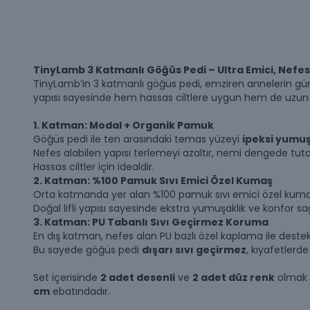
TinyLamb 3 Katmanlı Göğüs Pedi – Ultra Emici, Nefes 
TinyLamb’in 3 katmanlı göğüs pedi, emziren annelerin g
yapısı sayesinde hem hassas ciltlere uygun hem de uzun
1. Katman: Modal + Organik Pamuk
Göğüs pedi ile ten arasındaki temas yüzeyi
ipeksi yumuş
Nefes alabilen yapısı terlemeyi azaltır, nemi dengede tutar
Hassas ciltler için idealdir.
2. Katman: %100 Pamuk Sıvı Emici Özel Kumaş
Orta katmanda yer alan %100 pamuk sıvı emici özel kumaş
Doğal lifli yapısı sayesinde ekstra yumuşaklık ve konfor sağ
3. Katman: PU Tabanlı Sıvı Geçirmez Koruma
En dış katman, nefes alan PU bazlı özel kaplama ile destek
Bu sayede göğüs pedi
dışarı sıvı geçirmez
, kıyafetlerd
Set içerisinde
2 adet desenli
ve
2 adet düz renk
olmak 
cm
ebatındadır.