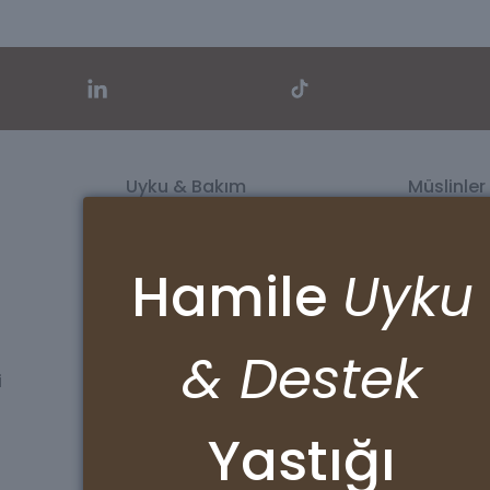
Uyku & Bakım
Müslinler
Banyo Setleri
Müslin Ört
Lastikli Çarşaflar
Puset Ört
Organik Babynest
Banyo Kese
Hamile
Uyku
Alt Değiştirme Seti
Beslenme 
Göğüs Pedi & Ağız Bezi Seti
Emzirme Ö
& Destek
i
Sözleşmeler
Kurumsa
KVKK
Hakkımızd
Yastığı
Gizlilik Sözleşmesi
Sertifikala
İptal ve İade Şartları
Mesafeli Satış Sözleşmesi