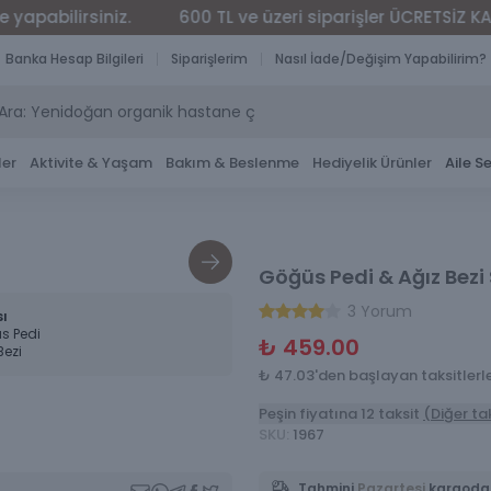
lirsiniz.
600 TL ve üzeri siparişler ÜCRETSİZ KARGO
Banka Hesap Bilgileri
Siparişlerim
Nasıl İade/Değişim Yapabilirim?
ler
Aktivite & Yaşam
Bakım & Beslenme
Hediyelik Ürünler
Aile Se
Göğüs Pedi & Ağız Bezi 
3 Yorum
sı
s Pedi
₺ 459.00
Bezi
₺ 47.03'den başlayan taksitlerl
Peşin fiyatına 12 taksit
(Diğer ta
SKU
:
1967
Tahmini
Pazartesi
kargoda