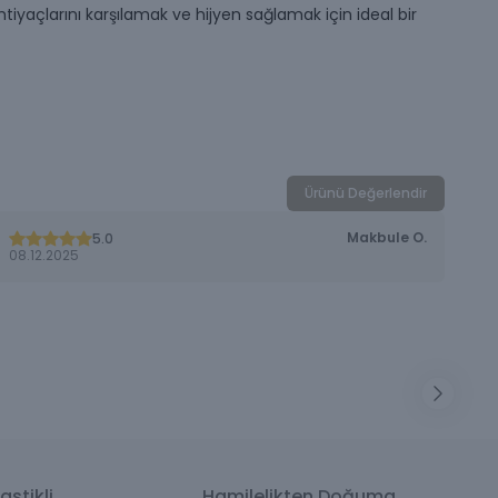
yaçlarını karşılamak ve hijyen sağlamak için ideal bir
Ürünü Değerlendir
Makbule
O.
5.0
08.12.2025
astikli
Hamilelikten Doğuma