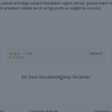
k emiciliğe sahiptir.Bebeklerin ağzını silmek, günlük bakım ihti
nnelerin sıklıkla tercih ettiği pratik ve sağlıklı bir üründür.
Gülay
D.
3.0
12.12.2025
En Son İncelediğiniz Ürünler
an
Organik Bebek
Organik L