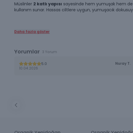
Müslinler
2 katlı yapısı
sayesinde hem yumuşak hem de yükse
kullanım sunar. Hassas ciltlere uygun, yumuşacık dokusuyla a
Daha fazla göster
Yorumlar
3 Yorum
Nuray
T.
5.0
10.04.2026
Organik Yenidoğan
Organik Yenidoğ