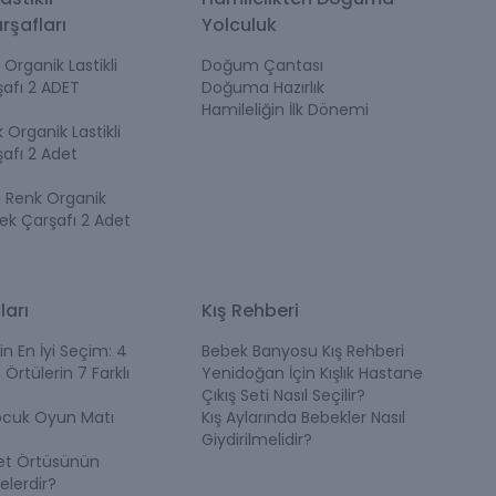
rşafları
Yolculuk
Organik Lastikli
Doğum Çantası
afı 2 ADET
Doğuma Hazırlık
Hamileliğin İlk Dönemi
Organik Lastikli
afı 2 Adet
i Renk Organik
bek Çarşafı 2 Adet
ları
Kış Rehberi
in En İyi Seçim: 4
Bebek Banyosu Kış Rehberi
 Örtülerin 7 Farklı
Yenidoğan İçin Kışlık Hastane
Çıkış Seti Nasıl Seçilir?
ocuk Oyun Matı
Kış Aylarında Bebekler Nasıl
Giydirilmelidir?
et Örtüsünün
elerdir?