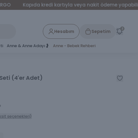
Kapıda kredi kartıyla veya nakit ödeme yapabilirsiniz.
3
Hesabım
Sepetim
ti
Anne & Anne Adayı🤰
Anne - Bebek Rehberi
Seti (4'er Adet)
e
ksit seçenekleri)