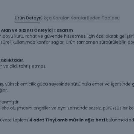
Ürün Detayı
Sıkça Sorulan Sorular
Beden Tablosu
Alan ve Sızıntı Önleyici Tasarım
ün boyu
kuru, rahat ve güvende
hissetmesi için özel olarak gelişti
 süreli kullanımda konfor sağlar. Ürün tamamen
sürdürülebilir, d
aklıktadır
.
 ve cildi tahriş etmez.
, yüksek emicilik gücü sayesinde sütü hızla emer ve içerisinde
lar.
lenmiştir.
e leke oluşmasını engeller ve aynı zamanda sessiz, pürüzsüz bir k
üzere toplam
4 adet TinyLamb müslin ağız bezi
bulunmaktadır