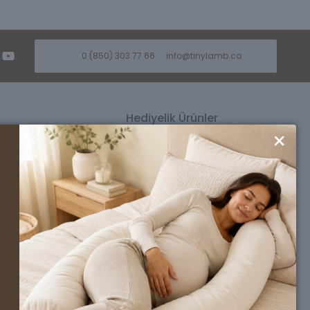
0 (850) 303 77 66
info@tinylamb.co
Hediyelik Ürünler
ü
Kız Bebek Hediyesi
üsü
Erkek Bebek Hediyesi
si
Premium Bebek Hediyesi
Seti
Ahşap Oyuncak Bebek Beşikleri
nlüğü
l
a
rımız