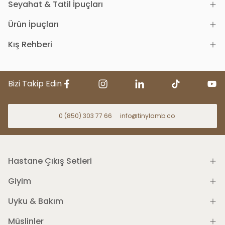
Seyahat & Tatil İpuçları
Ürün İpuçları
Kış Rehberi
Bizi Takip Edin
0 (850) 303 77 66
info@tinylamb.co
Hastane Çıkış Setleri
Giyim
Uyku & Bakım
Müslinler