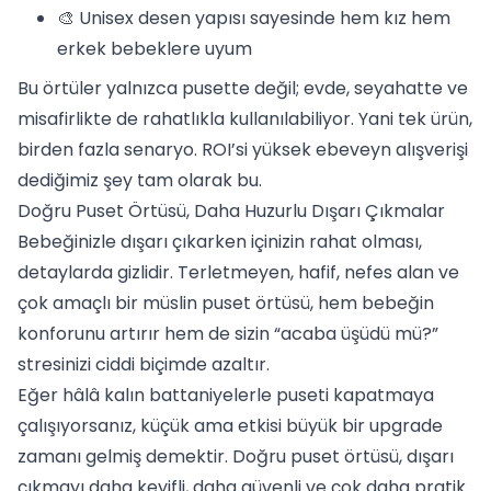
🎨 Unisex desen yapısı sayesinde hem kız hem
erkek bebeklere uyum
Bu örtüler yalnızca pusette değil; evde, seyahatte ve
misafirlikte de rahatlıkla kullanılabiliyor. Yani tek ürün,
birden fazla senaryo. ROI’si yüksek ebeveyn alışverişi
dediğimiz şey tam olarak bu.
Doğru Puset Örtüsü, Daha Huzurlu Dışarı Çıkmalar
Bebeğinizle dışarı çıkarken içinizin rahat olması,
detaylarda gizlidir. Terletmeyen, hafif, nefes alan ve
çok amaçlı bir müslin puset örtüsü, hem bebeğin
konforunu artırır hem de sizin “acaba üşüdü mü?”
stresinizi ciddi biçimde azaltır.
Eğer hâlâ kalın battaniyelerle puseti kapatmaya
çalışıyorsanız, küçük ama etkisi büyük bir upgrade
zamanı gelmiş demektir. Doğru puset örtüsü, dışarı
çıkmayı daha keyifli, daha güvenli ve çok daha pratik