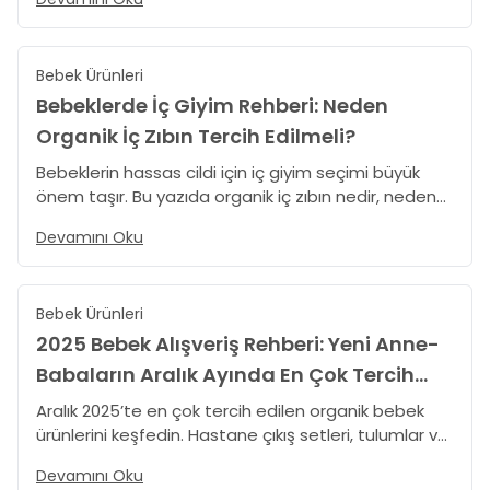
şapka modelleri nasıl seçilmeli gibi soruların
yanıtlarını TinyLamb rehberinde keşfedin.
Bebek Ürünleri
Bebeklerde İç Giyim Rehberi: Neden
Organik İç Zıbın Tercih Edilmeli?
Bebeklerin hassas cildi için iç giyim seçimi büyük
önem taşır. Bu yazıda organik iç zıbın nedir, neden
tercih edilmelidir ve organik bebek giyim ürünlerinin
Devamını Oku
sağladığı avantajları ebeveynler için sade ve
anlaşılır şekilde anlatıyoruz.
Bebek Ürünleri
2025 Bebek Alışveriş Rehberi: Yeni Anne-
Babaların Aralık Ayında En Çok Tercih
Ettiği Ürünler
Aralık 2025’te en çok tercih edilen organik bebek
ürünlerini keşfedin. Hastane çıkış setleri, tulumlar ve
uyku ürünleri TinyLamb kalitesiyle.
Devamını Oku