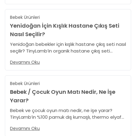
Bebek Ürünleri
Yenidoğan İçin Kışlık Hastane Çıkış Seti
Nasıl Seçilir?
Yenidoğan bebekler için kışlık hastane çıkış seti nasıl
seçilir? TinyLamb’in organik hastane çıkış seti
koleksiyonu ile kız ve erkek bebek yenidoğan seti
Devamını Oku
seçim rehberi burada. Kışa özel ipuçlarını keşfedin.
Bebek Ürünleri
Bebek / Çocuk Oyun Matı Nedir, Ne İşe
Yarar?
Bebek ve çocuk oyun matı nedir, ne işe yarar?
TinyLamb’in %100 pamuk dış kumaşlı, thermo elyaf
dolgulu, katlanabilir ve yıkanabilir oyun matlarıyla
Devamını Oku
bebeğiniz için güvenli, yumuşak ve hijyenik bir oyun