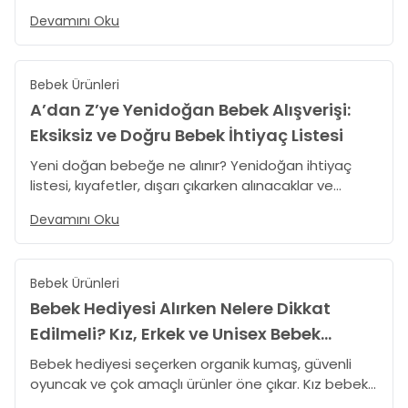
rehberiyle doğru seçimi kolayca yapın.
Devamını Oku
Bebek Ürünleri
A’dan Z’ye Yenidoğan Bebek Alışverişi:
Eksiksiz ve Doğru Bebek İhtiyaç Listesi
Yeni doğan bebeğe ne alınır? Yenidoğan ihtiyaç
listesi, kıyafetler, dışarı çıkarken alınacaklar ve
organik ürün önerileri bu rehberde.
Devamını Oku
Bebek Ürünleri
Bebek Hediyesi Alırken Nelere Dikkat
Edilmeli? Kız, Erkek ve Unisex Bebek
Hediyesi Rehberi
Bebek hediyesi seçerken organik kumaş, güvenli
oyuncak ve çok amaçlı ürünler öne çıkar. Kız bebek
hediyesi, erkek bebek hediyesi ve unisex bebek