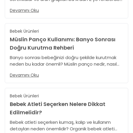
sade ve anlaşılır şekilde açıklanıyor. Bilinçli alışveriş
Devamını Oku
yapmak isteyen ebeveynler için kapsamlı bir
referans içerik.
Bebek Ürünleri
Müslin Panço Kullanımı: Banyo Sonrası
Doğru Kurutma Rehberi
Banyo sonrası bebeğinizi doğru şekilde kurutmak
neden bu kadar önemli? Müslin panço nedir, nasıl
kullanılır ve yenidoğan bebekler ne zaman yıkanır
Devamını Oku
gibi merak edilen soruların cevaplarını bu rehberde
bulabilirsiniz. Bebekler için müslin panço kullanımına
dair pratik ve güvenilir ipuçları TinyLamb blogda.
Bebek Ürünleri
Bebek Atleti Seçerken Nelere Dikkat
Edilmelidir?
Bebek atleti seçerken kumaş, kalıp ve kullanım
detayları neden önemlidir? Organik bebek atleti