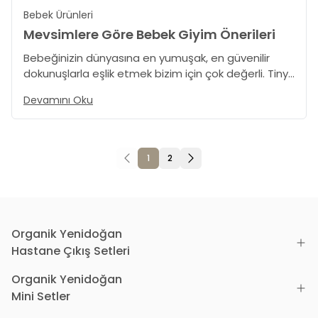
konfor sunar. Hem çok amaçlı kullanımıyla hayatı
Bebek Ürünleri
kolaylaştırır hem de doğal yapısıyla bebeğinizin
sağlığını korur.
Mevsimlere Göre Bebek Giyim Önerileri
Bebeğinizin dünyasına en yumuşak, en güvenilir
dokunuşlarla eşlik etmek bizim için çok değerli. Tiny
Lamb ailesi olarak, mevsim değişikliklerinde
Devamını Oku
miniklerinizi konforlu, sağlıklı ve mevsime uygun
giydirmeniz için önerilerimizi sizlerle paylaşmak
istiyoruz.
1
2
Organik Yenidoğan
Hastane Çıkış Setleri
Organik Yenidoğan
Mini Setler