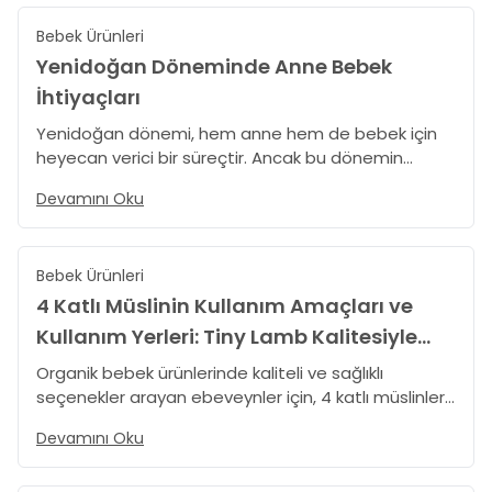
çözüm olarak öne çıkıyor. Peki, uyku arkadaşı
Bebek Ürünleri
oyuncaklar neden bu kadar önemlidir? Detaylar
TinyLamb blog'ta.
Yenidoğan Döneminde Anne Bebek
İhtiyaçları
Yenidoğan dönemi, hem anne hem de bebek için
heyecan verici bir süreçtir. Ancak bu dönemin
ihtiyaçlarını doğru karşılamak, bebeğinizin sağlığı ve
Devamını Oku
mutluluğu için oldukça önemlidir. Tiny Lamb’in
organik ve çevre dostu ürünleri, yenidoğan
ihtiyaçlarınıza en doğal çözümleri sunar. Organik
Bebek Ürünleri
yenidoğan ürünleri, organik hastane çıkış seti ve
organik bebek tulumları gibi çeşitli ürünlerimiz, bu
4 Katlı Müslinin Kullanım Amaçları ve
özel dönemde yanınızda.
Kullanım Yerleri: Tiny Lamb Kalitesiyle
Tanışın!
Organik bebek ürünlerinde kaliteli ve sağlıklı
seçenekler arayan ebeveynler için, 4 katlı müslinler
en ideal ürünlerden biridir. Tiny Lamb olarak
Devamını Oku
sunduğumuz organik sertifikalı 4 katlı müslinler,
yumuşacık dokusuyla bebeğinizin cildine maksimum