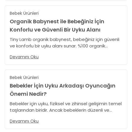
alanı oluşturun. Farkı TinyLamb ile keşfedin.
Bebek Ürünleri
Organik Babynest ile Bebeğiniz İçin
Konforlu ve Güvenli Bir Uyku Alanı
Tiny Lamb organik babynest, bebeğiniz için güvenli
ve konforlu bir uyku alanı sunar. %100 organik
pamuktan üretilmiş, nefes alabilen kumaşı
Devamını Oku
terletmez ve alerji riskini azaltır. Yıkanabilir kılıfı hijyen
sağlar, taşıma çantası ile seyahatlerde kolaylık
sunar. Tiny Lamb ile bebeğiniz daima rahat!
Bebek Ürünleri
Bebekler İçin Uyku Arkadaşı Oyuncağın
Önemi Nedir?
Bebekler için uyku, fiziksel ve zihinsel gelişimin temel
taşlarından biridir. Ancak bebeklerin düzenli ve
kaliteli bir uyku alabilmesi bazen zor olabilir. Bu
Devamını Oku
noktada uyku arkadaşı oyuncakları, ebeveynlerin
hayatını kolaylaştıran ve bebeklere konfor sunan bir