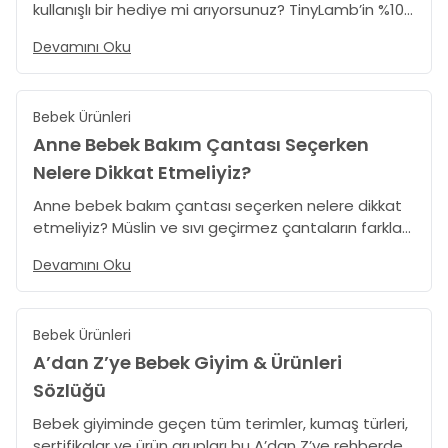
kullanışlı bir hediye mi arıyorsunuz? TinyLamb’in %100
organik pamuk ürünlerinden ilham alarak
Devamını Oku
hazırladığımız bu rehberde, en iyi doğum hediyesi
fikirlerini ve doğru hediye seçmenin püf noktalarını
keşfedin.
Bebek Ürünleri
Anne Bebek Bakım Çantası Seçerken
Nelere Dikkat Etmeliyiz?
Anne bebek bakım çantası seçerken nelere dikkat
etmeliyiz? Müslin ve sıvı geçirmez çantaların farkları,
kullanım kolaylığı, iç düzen ve bebek arabasına
Devamını Oku
asılabilirlik gibi kritik detayları bu rehberde samimi
ve pratik bir dille anlattık.
Bebek Ürünleri
A’dan Z’ye Bebek Giyim & Ürünleri
Sözlüğü
Bebek giyiminde geçen tüm terimler, kumaş türleri,
sertifikalar ve ürün grupları bu A’dan Z’ye rehberde