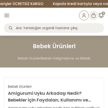
şler ÜCRETSİZ KARGO
Kapıda kredi kartıyla veya nakit 
3
Bebek Ürünleri
Bebek Ürünleri
Bebek Gelişimi
Anne ve Bebek
Bebek Ürünleri
Amigurumi Uyku Arkadaşı Nedir?
Bebekler İçin Faydaları, Kullanımı ve
Güvenli Seçim Rehberi
Amigurumi uyku arkadaşı nedir, kaç aylıkken verilir ve