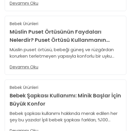
Devamını Oku
hediyesi için amigurumi, mini set, hastane çıkış seti
ve müslin önerilerini keşfedin.
Bebek Ürünleri
Müslin Puset Örtüsünün Faydaları
Nelerdir? Puset Örtüsü Kullanmanın
Avantajları
Müslin puset örtüsü, bebeği güneş ve rüzgârdan
korurken terletmeyen yapısıyla konforlu bir uyku
ortamı sunar. Puset örtüsü kullanmanın avantajlarını
Devamını Oku
ve TinyLamb’in 3 farklı desenli müslin puset örtüsü
modellerini keşfedin.
Bebek Ürünleri
Bebek Şapkası Kullanımı: Minik Başlar İçin
Büyük Konfor
Bebek şapkası kullanımı hakkında merak edilen her
şey bu yazıda! İpli bebek şapkası farkları, %100
pamuklu bebek beresi neden tercih edilmeli, bebek
Devamını Oku