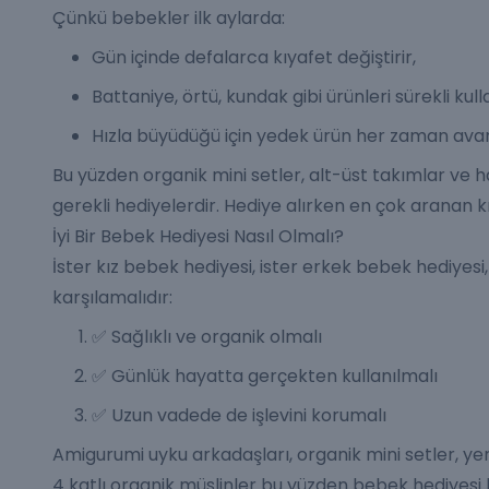
Çünkü bebekler ilk aylarda:
Gün içinde defalarca kıyafet değiştirir,
Battaniye
, örtü, kundak gibi ürünleri sürekli kull
Hızla büyüdüğü için yedek ürün her zaman avan
Bu yüzden organik mini setler, alt-üst takımlar ve h
gerekli hediyelerdir. Hediye alırken en çok aranan k
İyi Bir Bebek Hediyesi Nasıl Olmalı?
İster kız bebek hediyesi, ister erkek bebek hediyesi,
karşılamalıdır:
✅ Sağlıklı ve organik olmalı
✅ Günlük hayatta gerçekten kullanılmalı
✅ Uzun vadede de işlevini korumalı
Amigurumi uyku arkadaşları, organik mini setler, ye
4 katlı organik müslinler bu yüzden bebek hediyesi k