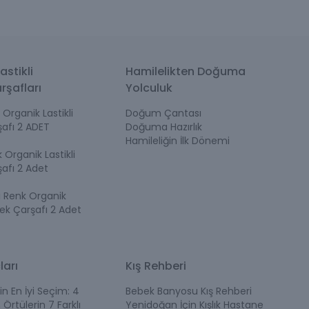
astikli
Hamilelikten Doğuma
rşafları
Yolculuk
Organik Lastikli
Doğum Çantası
afı 2 ADET
Doğuma Hazırlık
Hamileliğin İlk Dönemi
Organik Lastikli
afı 2 Adet
i Renk Organik
bek Çarşafı 2 Adet
ları
Kış Rehberi
in En İyi Seçim: 4
Bebek Banyosu Kış Rehberi
 Örtülerin 7 Farklı
Yenidoğan İçin Kışlık Hastane