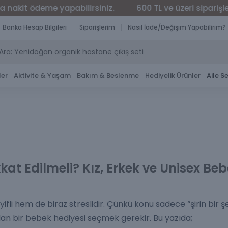
deme yapabilirsiniz.
600 TL ve üzeri siparişler ÜCRET
Banka Hesap Bilgileri
Siparişlerim
Nasıl İade/Değişim Yapabilirim?
ler
Aktivite & Yaşam
Bakım & Beslenme
Hediyelik Ürünler
Aile Se
kat Edilmeli? Kız, Erkek ve Unisex Be
fli hem de biraz streslidir. Çünkü konu sadece “şirin bir 
uyulan bir bebek hediyesi seçmek gerekir. Bu yazıda;