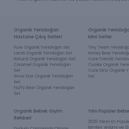
Organik Yenidoğan
Organik Yenidoğ
Hastane Çıkış Setleri
Mini Setler
Pure Organik Yenidoğan Set
Tiny Team Yenidoğa
Lamb Organik Yenidoğan Set
Honey Bear Yenidoğ
Natural Organik Yenidoğan Set
Cute Friends Yenido
Caramel Organik Yenidoğan
Cooike Organik Yen
Set
Cute Dino Organik 
Snow Star Organik Yenidoğan
Set
Set
Fluffy Bear Organik Yenidoğan
Set
Organik Bebek Giyim
Yılın Popüler Bebe
Rehberi
2025 Yılının En Popü
İsimleri: Anlamı ve Öz
Doğum Çantasında Olması