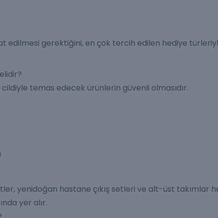
 edilmesi gerektiğini, en çok tercih edilen hediye türleriyl
lidir?
 cildiyle temas edecek ürünlerin güvenli olmasıdır.
ı
tler
,
yenidoğan hastane çıkış setleri
ve
alt-üst takımlar
h
nda yer alır.
?