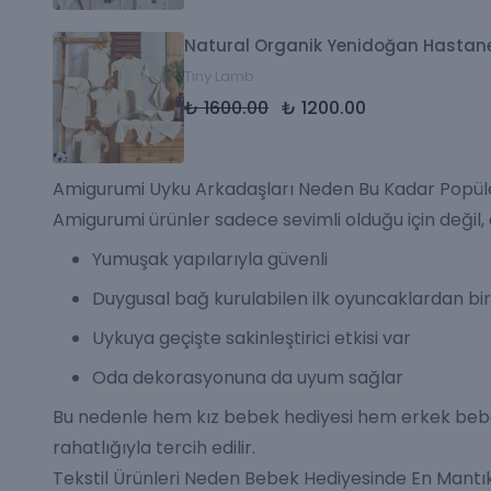
Natural Organik Yenidoğan Hastane 
Tiny Lamb
₺ 1600.00
₺ 1200.00
Amigurumi Uyku Arkadaşları Neden Bu Kadar Popül
Amigurumi ürünler sadece sevimli olduğu için değil
Yumuşak yapılarıyla güvenli
Duygusal bağ kurulabilen ilk oyuncaklardan bir
Uykuya geçişte sakinleştirici etkisi var
Oda dekorasyonuna da uyum sağlar
Bu nedenle hem kız bebek hediyesi hem erkek bebe
rahatlığıyla tercih edilir.
Tekstil Ürünleri Neden Bebek Hediyesinde En Mantık