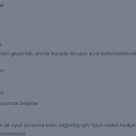
ak
?
leri geçerlidir, ancak burada da uzun süre kullanılabilece
er:
ar
oyuncak beşikler
de oyun sürecine katkı sağladığı için “uzun vadeli hediye
zamansızdır.