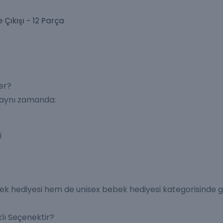
Çıkışı - 12 Parça
er?
, aynı zamanda:
i
k hediyesi hem de unisex bebek hediyesi kategorisinde 
lı Seçenektir?