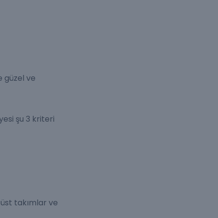
e güzel ve
si şu 3 kriteri
t-üst takımlar ve