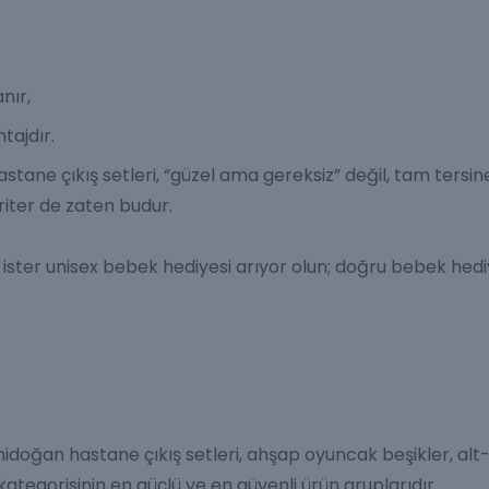
anır,
tajdır.
astane çıkış setleri, “güzel ama gereksiz” değil, tam tersin
riter de zaten budur.
 ister unisex bebek hediyesi arıyor olun; doğru bebek hediye
nidoğan hastane çıkış setleri,
ahşap oyuncak beşikler
, al
ategorisinin en güçlü ve en güvenli ürün gruplarıdır.