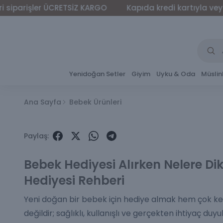
ler ÜCRETSİZ KARGO
Kapıda kredi kartıyla veya nakit ö
Yenidoğan Setler
Giyim
Uyku & Oda
Müslin
Ana Sayfa
Bebek Ürünleri
Paylaş
:
Bebek Hediyesi Alırken Nelere Dik
Hediyesi Rehberi
Yeni doğan bir bebek için hediye almak hem çok keyi
değildir; sağlıklı, kullanışlı ve gerçekten ihtiyaç d