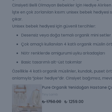
Cinsiyeti Belli Olmayan Bebekler İçin Hediye Alırken
İşte en çok zorlanılan kısım: unisex bebek hediyesi
çıkar.
Unisex bebek hediyesi için güvenli tercihler:
Desensiz veya doğa temalı organik mini setler
Çok amaçlı kullanılan 4 katlı organik müslin ör
Nötr renklerde amigurumi uyku arkadaşları
Basic tasarımlı alt-üst takımlar
Özellikle 4 katlı organik müslinler, kundak, puset ör
anlamıyla “joker hediye”dir. Cinsiyet bağımsız, mev
Pure Organik Yenidoğan Hastane Çıkı
Tiny Lamb
₺ 1750.00
₺ 1259.00