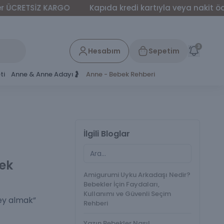
SİZ KARGO
Kapıda kredi kartıyla veya nakit ödeme yapab
3
Hesabım
Sepetim
ti
Anne & Anne Adayı🤰
Anne - Bebek Rehberi
İlgili Bloglar
bek
Amigurumi Uyku Arkadaşı Nedir?
Bebekler İçin Faydaları,
Kullanımı ve Güvenli Seçim
şey almak”
Rehberi
Yazın Bebekler Nasıl