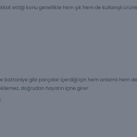
kat ettiği konu genellikle hem şık hem de kullanışlı ürünle
ve
battaniye
gibi parçalar içerdiği için hem anlamlı hem d
eklemez, doğrudan hayatın içine girer.
k