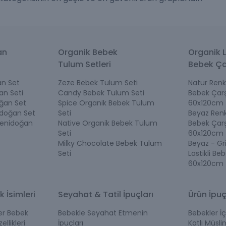
an
Organik Bebek
Organik L
Tulum Setleri
Bebek Ça
n Set
Zeze Bebek Tulum Seti
Natur Renk 
an Seti
Candy Bebek Tulum Seti
Bebek Çarş
ğan Set
Spice Organik Bebek Tulum
60x120cm
idoğan Set
Seti
Beyaz Renk 
Yenidoğan
Native Organik Bebek Tulum
Bebek Çarş
Seti
60x120cm
Milky Chocolate Bebek Tulum
Beyaz - Gr
Seti
Lastikli Be
60x120cm
k İsimleri
Seyahat & Tatil İpuçları
Ürün İpuç
ler Bebek
Bebekle Seyahat Etmenin
Bebekler İç
ellikleri
İpuçları
Katlı Müslin