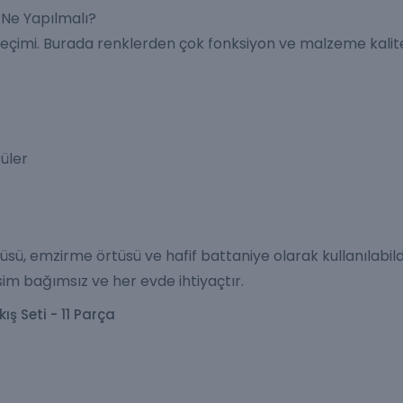
 Ne Yapılmalı?
 seçimi. Burada renklerden çok fonksiyon ve malzeme kalit
tüler
tüsü, emzirme örtüsü ve hafif battaniye olarak kullanılabild
sim bağımsız ve her evde ihtiyaçtır.
ş Seti - 11 Parça