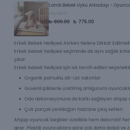
Lamb Bebek Uyku Arkadaşı - Oyunc
Tiny Lamb
₺ 800.00
₺ 775.00
Erkek Bebek Hediyesi Alırken Nelere Dikkat Edilmeli
Erkek bebek hediyesi seçiminde de aynı sağlık kriter
çıkar.
Erkek bebek hediyesi için sık tercih edilen seçenekl
Organik pamuklu alt-üst takımlar
Güvenli ipliklerle üretilmiş amigurumi oyuncakl
Oda dekorasyonuna da katkı sağlayan ahşap 
Çok parçalı yenidoğan hastane çıkış setleri
Ahşap oyuncak beşikler özellikle hem dekoratif hem 
girer. Plastik oyuncaklara göre çok daha doğal ve 