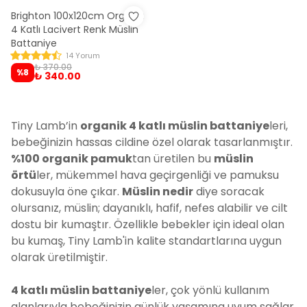
Brighton 100x120cm Organik
4 Katlı Lacivert Renk Müslin
Battaniye
14 Yorum
₺ 370.00
%
8
₺ 340.00
Tiny Lamb’in
organik 4 katlı müslin battaniye
leri,
bebeğinizin hassas cildine özel olarak tasarlanmıştır.
%100 organik pamuk
tan üretilen bu
müslin
örtü
ler, mükemmel hava geçirgenliği ve pamuksu
dokusuyla öne çıkar.
Müslin nedir
diye soracak
olursanız, müslin; dayanıklı, hafif, nefes alabilir ve cilt
dostu bir kumaştır. Özellikle bebekler için ideal olan
bu kumaş, Tiny Lamb'in kalite standartlarına uygun
olarak üretilmiştir.
4 katlı müslin battaniye
ler, çok yönlü kullanım
alanlarıyla bebeğinizin günlük yaşamına uyum sağlar.