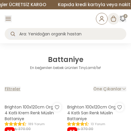
ler ÜCRETSİZ KARGO
Kapıda kredi kartıyla veya nakit öd
3
Battaniye
En beğenilen bebek ürünleri TinyLamb'te!
Filtreler
Öne Çıkanlar
Brighton 100x120cm Organik
Brighton 100x120cm Organik
4 Katlı Krem Renk Müslin
4 Katlı Sarı Renk Müslin
Battaniye
Battaniye
189 Yorum
13 Yorum
₺ 370.00
₺ 370.00