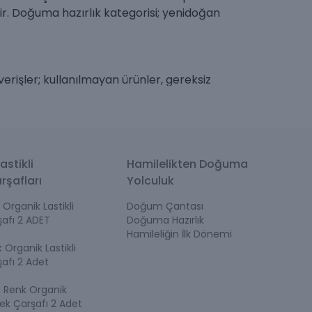
ir. Doğuma hazırlık kategorisi; yenidoğan
erişler; kullanılmayan ürünler, gereksiz
lk ürünleri neler olmalı?” sorusuna net cevaplar
astikli
Hamilelikten Doğuma
rşafları
Yolculuk
Organik Lastikli
Doğum Çantası
afı 2 ADET
Doğuma Hazırlık
ayı hedefler.
Hamileliğin İlk Dönemi
Organik Lastikli
afı 2 Adet
dir. Bu nedenle hem malzeme kalitesi hem de
i Renk Organik
bek Çarşafı 2 Adet