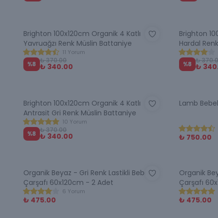
Brighton 100x120cm Organik 4 Katlı
Brighton 10
Yavruağzı Renk Müslin Battaniye
Hardal Renk
11 Yorum
₺ 370.00
₺ 370.
%
8
%
8
₺ 340.00
₺ 340
Brighton 100x120cm Organik 4 Katlı
Lamb Bebek 
Antrasit Gri Renk Müslin Battaniye
10 Yorum
₺ 370.00
%
8
₺ 340.00
₺ 750.00
Organik Beyaz - Gri Renk Lastikli Bebek
Organik Bey
Çarşafı 60x120cm - 2 Adet
Çarşafı 60
6 Yorum
₺ 475.00
₺ 475.00