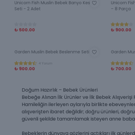
Unicorn Fish Muslin Bebek Banyo Kese
Unicorn Fis
Seti - 2 Adet
– 8 Parça
₺ 500.00
₺ 900.00
Garden Muslin Bebek Beslenme Seti
Garden Mus
4 Yorum
₺ 900.00
₺ 700.00
Doğum Hazırlık – Bebek Ürünleri
Bebeğe Alınan İlk Ürünler ve İlk Bebek Alışverişi
Hamileliğin ilerleyen aylarıyla birlikte ebeveynler
alışverişten ibaret değildir; doğru ürünleri, doğ
güvenli şekilde tamamlamak isteyen anne babalar
Bebeklerin dünyaya gözlerini açtıkları ilk günler