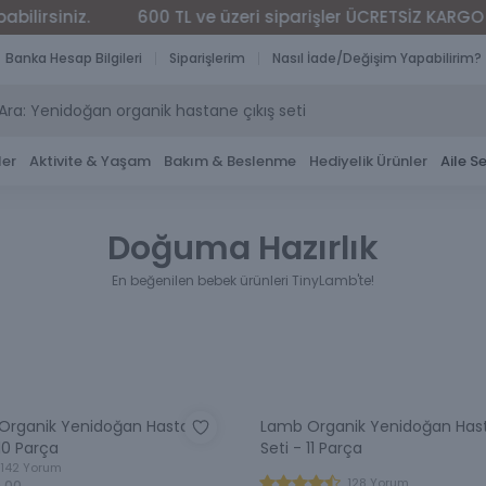
.
600 TL ve üzeri siparişler ÜCRETSİZ KARGO
Kapıd
Banka Hesap Bilgileri
Siparişlerim
Nasıl İade/Değişim Yapabilirim?
ler
Aktivite & Yaşam
Bakım & Beslenme
Hediyelik Ürünler
Aile Se
Doğuma Hazırlık
En beğenilen bebek ürünleri TinyLamb'te!
r Organik Yenidoğan Hastane
Lamb Organik Yenidoğan Hast
 10 Parça
Seti - 11 Parça
142 Yorum
128 Yorum
0.00