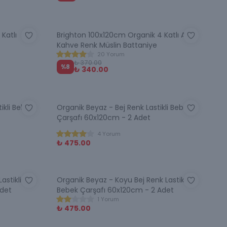
Katlı
Brighton 100x120cm Organik 4 Katlı Açık
Kahve Renk Müslin Battaniye
20 Yorum
₺ 370.00
%
8
₺ 340.00
ikli Bebek
Organik Beyaz - Bej Renk Lastikli Bebek
Çarşafı 60x120cm - 2 Adet
4 Yorum
₺ 475.00
stikli
Organik Beyaz - Koyu Bej Renk Lastikli
Adet
Bebek Çarşafı 60x120cm - 2 Adet
1 Yorum
₺ 475.00