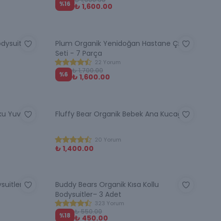
%
16
₺ 1,600.00
odysuit
Plum Organik Yenidoğan Hastane Çıkış
Seti - 7 Parça
22 Yorum
₺ 1,700.00
%
6
₺ 1,600.00
u Yuvası -
Fluffy Bear Organik Bebek Ana Kucağı
20 Yorum
₺ 1,400.00
suitler - 3
Buddy Bears Organik Kısa Kollu
Bodysuitler– 3 Adet
323 Yorum
₺ 550.00
%
18
₺ 450.00