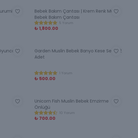
gurumi
Bebek Bakım Çantası | Krem Renk Müslin
Bebek Bakım Çantası
5 Yorum
₺ 1,800.00
 Oyuncak
Garden Muslin Bebek Banyo Kese Seti - 2
Adet
1 Yorum
₺ 500.00
Unicorn Fish Muslin Bebek Emzirme
Önlüğü
10 Yorum
₺ 700.00