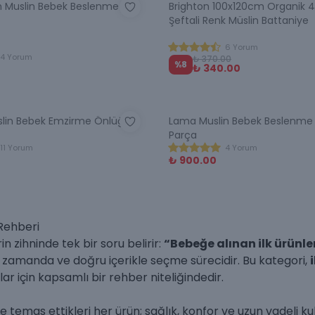
h Muslin Bebek Beslenme Seti
Brighton 100x120cm Organik 4 
Şeftali Renk Müslin Battaniye
6 Yorum
4 Yorum
₺ 370.00
%
8
₺ 340.00
lin Bebek Emzirme Önlüğü
Lama Muslin Bebek Beslenme 
Parça
11 Yorum
4 Yorum
₺ 900.00
 Rehberi
in zihninde tek bir soru belirir:
“Bebeğe alınan ilk ürünle
ru zamanda ve doğru içerikle seçme sürecidir. Bu kategori,
 için kapsamlı bir rehber niteliğindedir.
de temas ettikleri her ürün; sağlık, konfor ve uzun vadeli k