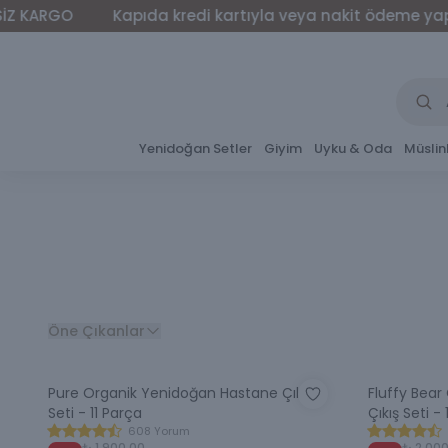
Kapıda kredi kartıyla veya nakit ödeme yapabilirsiniz
Yenidoğan Setler
Giyim
Uyku & Oda
Müslin
Öne Çıkanlar
Pure Organik Yenidoğan Hastane Çıkış
Fluffy Bea
Seti - 11 Parça
Çıkış Seti -
608 Yorum
₺ 1,900.00
₺ 2,00