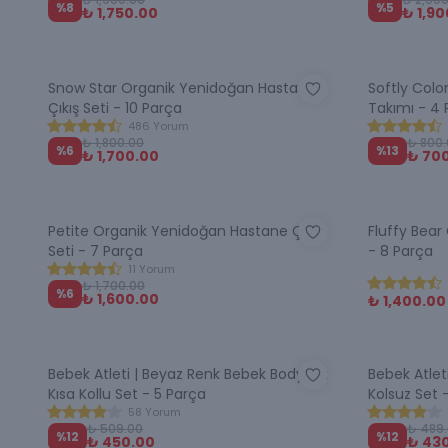
%
8
%
5
₺ 1,750.00
₺ 1,9
Snow Star Organik Yenidoğan Hastane
Softly Colo
Çıkış Seti - 10 Parça
Takımı - 4 
486 Yorum
₺ 1,800.00
₺ 800
%
6
%
13
₺ 1,700.00
₺ 70
Petite Organik Yenidoğan Hastane Çıkış
Fluffy Bear
Seti - 7 Parça
- 8 Parça
11 Yorum
₺ 1,700.00
%
6
₺ 1,600.00
₺ 1,400.00
Bebek Atleti | Beyaz Renk Bebek Bodysuit
Bebek Atlet
Kısa Kollu Set - 5 Parça
Kolsuz Set 
58 Yorum
₺ 509.00
₺ 489
%
12
%
12
₺ 450.00
₺ 43