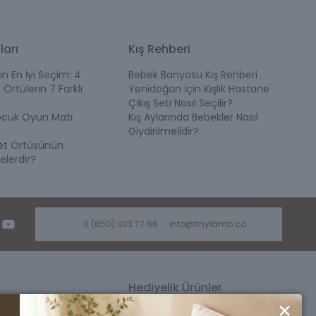
ları
Kış Rehberi
in En İyi Seçim: 4
Bebek Banyosu Kış Rehberi
 Örtülerin 7 Farklı
Yenidoğan İçin Kışlık Hastane
r. Bu nedenle ebeveynler, bebek ilk alışverişi
Çıkış Seti Nasıl Seçilir?
ocuk Oyun Matı
Kış Aylarında Bebekler Nasıl
Giydirilmelidir?
et Örtüsünün
elerdir?
0 (850) 303 77 66
info@tinylamb.co
Hediyelik Ürünler
ü
Kız Bebek Hediyesi