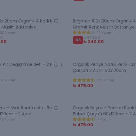
0x120cm Organik 4 Katlı Koyu
Brighton 100x120cm Organik 4 
 Müslin Battaniye
Kiremit Renk Müslin Battaniye
20 Yorum
13 Yorum
00
₺ 370.00
%
8
.00
₺ 340.00
Alt Değiştirme Seti - 2 Parça
Organik Penye Natur Renk Last
Çarşafı 2 ADET 60x120cm
30 Yorum
289 Yorum
₺ 475.00
az - Mint Renk Lastikli Bebek
Organik Beyaz - Pembe Renk La
x120cm - 2 Adet
Bebek Çarşafı 60x120cm - 2 
13 Yorum
7 Yorum
₺ 475.00