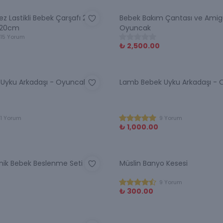
ez Lastikli Bebek Çarşafı 2
Bebek Bakım Çantası ve Ami
120cm
Oyuncak
15 Yorum
₺ 2,500.00
 Uyku Arkadaşı - Oyuncak
Lamb Bebek Uyku Arkadaşı -
1 Yorum
9 Yorum
₺ 1,000.00
ik Bebek Beslenme Seti – 8
Müslin Banyo Kesesi
9 Yorum
₺ 300.00