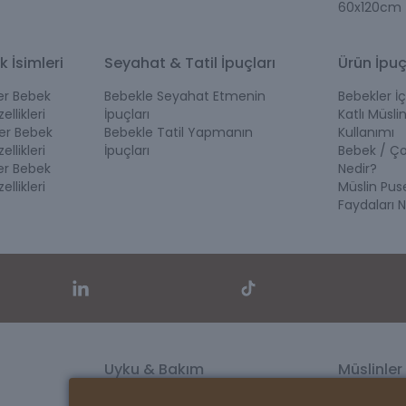
60x120cm
anır:
k İsimleri
Seyahat & Tatil İpuçları
Ürün İpuç
r
ler Bebek
Bebekle Seyahat Etmenin
Bebekler İç
ellikleri
İpuçları
Katlı Müslin
in, bebeğin hassas cildiyle uyumlu olması büyük önem taşı
ler Bebek
Bebekle Tatil Yapmanın
Kullanımı
ellikleri
İpuçları
Bebek / Ç
içerikli ürünlere yönelir.
ler Bebek
Nedir?
ellikleri
Müslin Pus
Faydaları N
Uyku & Bakım
Müslinler
Banyo Setleri
Müslin Ört