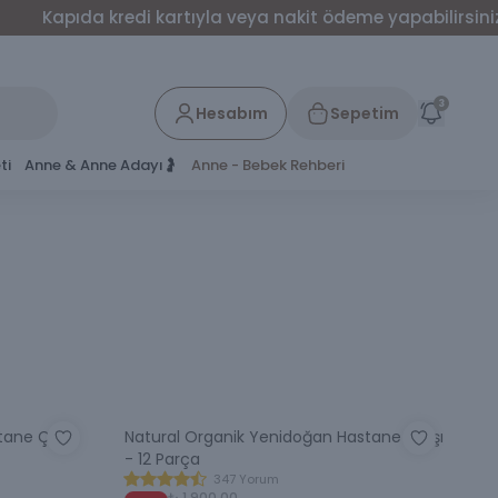
a kredi kartıyla veya nakit ödeme yapabilirsiniz.
600
3
Hesabım
Sepetim
ti
Anne & Anne Adayı🤰
Anne - Bebek Rehberi
ane Çıkış
Natural Organik Yenidoğan Hastane Çıkışı
- 12 Parça
347 Yorum
₺ 1,900.00