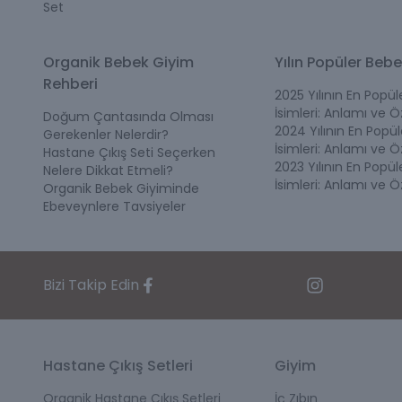
Set
Bebeğin ilk ürünleri genellikle şu başlıklarda topl
Yenidoğan body ve tulumlar
Organik Bebek Giyim
Yılın Popüler Bebe
Eldiven, şapka ve çorap gibi tamamlayıcı ürünle
Rehberi
Battaniye, kundak ve örtüler
2025 Yılının En Popü
Ağız bezleri ve müslin ürünler
İsimleri: Anlamı ve Öz
Doğum Çantasında Olması
Özellikle yenidoğan döneminde kullanılan ürünler
2024 Yılının En Popü
Gerekenler Nelerdir?
İsimleri: Anlamı ve Öz
sırasında nefes alabilen, yumuşak dokulu ve doğal 
Hastane Çıkış Seti Seçerken
2023 Yılının En Popü
Nelere Dikkat Etmeli?
İsimleri: Anlamı ve Öz
Organik Bebek Giyiminde
Ebeveynlere Tavsiyeler
Bizi Takip Edin
Hastane Çıkış Setleri
Giyim
Organik Hastane Çıkış Setleri
İç Zıbın