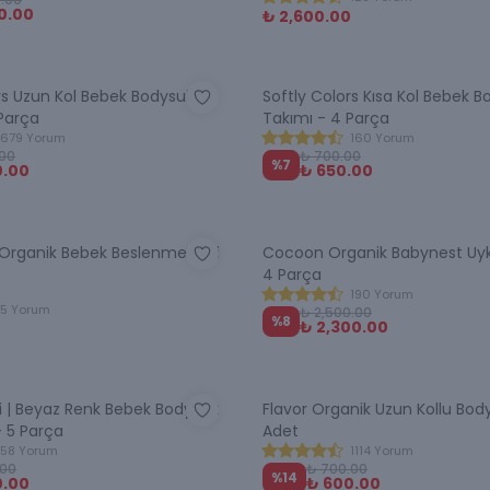
00.00
₺ 2,600.00
rs Uzun Kol Bebek Bodysuit
Softly Colors Kısa Kol Bebek B
Parça
Takımı - 4 Parça
679 Yorum
160 Yorum
.00
₺ 700.00
%
7
0.00
₺ 650.00
 Organik Bebek Beslenme Seti
Cocoon Organik Babynest Uyk
4 Parça
190 Yorum
5 Yorum
₺ 2,500.00
%
8
₺ 2,300.00
i | Beyaz Renk Bebek Bodysuit
Flavor Organik Uzun Kollu Body
- 5 Parça
Adet
58 Yorum
1114 Yorum
.00
₺ 700.00
%
14
0.00
₺ 600.00