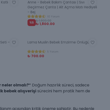
Katlı
Anne - Bebek Bakım Çantası | Sıvı
Geçirmez Çanta | Alt Açma Matı Hediyeli
- Bej
10 Yorum
₺ 1,900.00
%
5
₺ 1,800.00
Seti – 8
Lama Muslin Bebek Emzirme Önlüğü
5 Yorum
₺ 700.00
r neler olmalı?”
Doğum hazırlık süreci, sadece
ilk bebek alışverişi
sürecini hem pratik hem de
ullanım açısından kritik öneme sahiptir. Bu nedenle