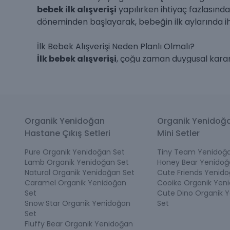
bebek ilk alışverişi
yapılırken ihtiyaç fazlasınd
döneminden başlayarak, bebeğin ilk aylarında iht
İlk Bebek Alışverişi Neden Planlı Olmalı?
İlk bebek alışverişi
, çoğu zaman duygusal kararl
harcamalar ve eksik kalan temel ihtiyaçlar doğu
verilmelidir.
Doğum hazırlığı kapsamında öncelik verilmesi ge
Yenidoğan giyim ürünleri
Organik Yenidoğan
Organik Yenidoğ
Hastane çıkışı ve ev ilk gün ürünleri
Hastane Çıkış Setleri
Mini Setler
Uyku ve konfor ürünleri
Pure Organik Yenidoğan Set
Tiny Team Yenidoğa
Beslenme ve bakım yardımcıları
Lamb Organik Yenidoğan Set
Honey Bear Yenidoğ
Bu kategori, ilk bebek alışverişi yapan ebeveynler
Natural Organik Yenidoğan Set
Cute Friends Yenido
Caramel Organik Yenidoğan
Cooike Organik Yen
Set
Cute Dino Organik 
Bebeğe Alınan İlk Ürünler Nelerdir?
Snow Star Organik Yenidoğan
Set
Bebeğe alınan ilk ürünler, bebeğin doğduğu and
Set
kullanım pratikliği ön planda olmalıdır.
Fluffy Bear Organik Yenidoğan