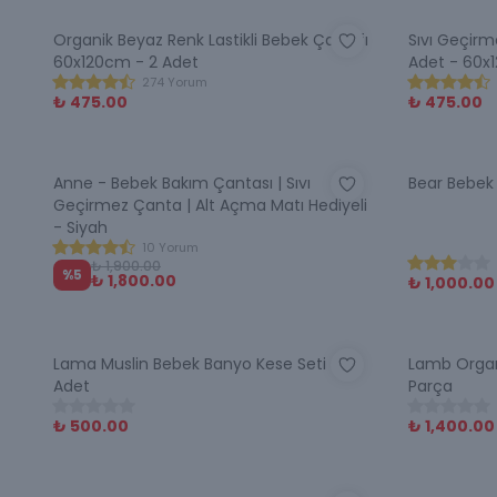
Organik Beyaz Renk Lastikli Bebek Çarşafı
Sıvı Geçirm
60x120cm - 2 Adet
Adet - 60x
274 Yorum
₺ 475.00
₺ 475.00
Anne - Bebek Bakım Çantası | Sıvı
Bear Bebek
Geçirmez Çanta | Alt Açma Matı Hediyeli
- Siyah
10 Yorum
₺ 1,900.00
%
5
₺ 1,800.00
₺ 1,000.00
Lama Muslin Bebek Banyo Kese Seti - 2
Lamb Organ
Adet
Parça
₺ 500.00
₺ 1,400.00