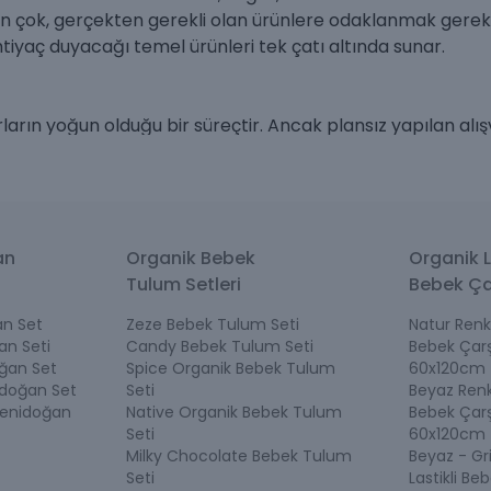
an çok, gerçekten gerekli olan ürünlere odaklanmak gerek
iyaç duyacağı temel ürünleri tek çatı altında sunar.
arın yoğun olduğu bir süreçtir. Ancak plansız yapılan alışv
rabilir. Bu nedenle alışverişe başlamadan önce “bebeğin i
reken ürün grupları şunlardır:
an
Organik Bebek
Organik L
Tulum Setleri
Bebek Ça
n Set
Zeze Bebek Tulum Seti
Natur Renk 
an Seti
Candy Bebek Tulum Seti
Bebek Çarş
 için ihtiyaç odaklı, sade ve anlaşılır bir ürün seçimi sunm
ğan Set
Spice Organik Bebek Tulum
60x120cm
idoğan Set
Seti
Beyaz Renk 
Yenidoğan
Native Organik Bebek Tulum
Bebek Çarş
Seti
60x120cm
an itibaren temas edeceği ve en sık kullanılacak ürünler
Milky Chocolate Bebek Tulum
Beyaz - Gr
Seti
Lastikli Be