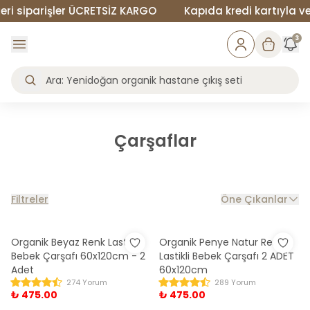
i siparişler ÜCRETSİZ KARGO
Kapıda kredi kartıyla veya
3
Çarşaflar
Filtreler
Öne Çıkanlar
Organik Beyaz Renk Lastikli
Organik Penye Natur Renk
Bebek Çarşafı 60x120cm - 2
Lastikli Bebek Çarşafı 2 ADET
Adet
60x120cm
274 Yorum
289 Yorum
₺ 475.00
₺ 475.00