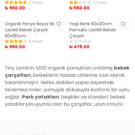
2 Yorum
2 Yorum
₺ 550.00
₺ 550.00
Organik Penye Beyaz Renk
Yeşil Renk 60x120cm
Lastikli Bebek Çarşafı
Pamuklu Lastikli Bebek
80x180cm
Çarşafı
5 Yorum
₺ 550.00
₺ 475.00
Tiny Lamb’in %100 organik pamuktan üretilmiş
bebek
çarşafları
, bebeklerin hassas ciltlerine özel olarak
tasarlanmıştır. Nefes alabilen yapısı sayesinde
terlemeyi önler, yumuşak dokusuyla konforlu bir uyku
sağlar.
Park yatakları
, beşikler ve standart bebek
yataklarıyla uyumlu olan bu çarşaflar, uzun ömürlü
kullanım için dayanıklıdır. Tiny Lamb bebek çarşafları,
organik kumaşıyla bebeklerinizin güvenliği ve sağlığı
için en ideal tercihtir.