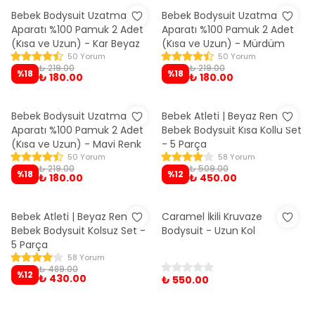
Bebek Bodysuit Uzatma
Bebek Bodysuit Uzatma
Aparatı %100 Pamuk 2 Adet
Aparatı %100 Pamuk 2 Adet
(Kısa ve Uzun) - Kar Beyaz
(Kısa ve Uzun) - Mürdüm
50 Yorum
50 Yorum
₺ 219.00
₺ 219.00
%
18
%
18
₺ 180.00
₺ 180.00
Bebek Bodysuit Uzatma
Bebek Atleti | Beyaz Renk
Aparatı %100 Pamuk 2 Adet
Bebek Bodysuit Kısa Kollu Set
(Kısa ve Uzun) - Mavi Renk
- 5 Parça
50 Yorum
58 Yorum
₺ 219.00
₺ 509.00
%
18
%
12
₺ 180.00
₺ 450.00
Bebek Atleti | Beyaz Renk
Caramel İkili Kruvaze
Bebek Bodysuit Kolsuz Set -
Bodysuit - Uzun Kol
5 Parça
58 Yorum
₺ 489.00
%
12
₺ 430.00
₺ 550.00