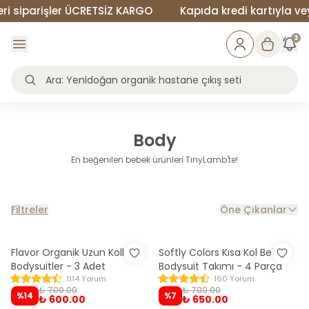
 siparişler ÜCRETSİZ KARGO
Kapıda kredi kartıyla veya
3
Body
En beğenilen bebek ürünleri TinyLamb'te!
Filtreler
Öne Çıkanlar
Flavor Organik Uzun Kollu
Softly Colors Kısa Kol Bebek
Bodysuitler - 3 Adet
Bodysuit Takımı - 4 Parça
1114 Yorum
160 Yorum
₺ 700.00
₺ 700.00
%
14
%
7
₺ 600.00
₺ 650.00