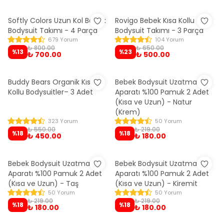
Softly Colors Uzun Kol Bebek
Rovigo Bebek Kısa Kollu
Bodysuit Takımı - 4 Parça
Bodysuit Takımı - 3 Parça
679 Yorum
104 Yorum
₺ 800.00
₺ 650.00
%
13
%
23
₺ 700.00
₺ 500.00
Buddy Bears Organik Kısa
Bebek Bodysuit Uzatma
Kollu Bodysuitler– 3 Adet
Aparatı %100 Pamuk 2 Adet
(Kısa ve Uzun) - Natur
(Krem)
323 Yorum
50 Yorum
₺ 550.00
₺ 219.00
%
18
%
18
₺ 450.00
₺ 180.00
Bebek Bodysuit Uzatma
Bebek Bodysuit Uzatma
Aparatı %100 Pamuk 2 Adet
Aparatı %100 Pamuk 2 Adet
(Kısa ve Uzun) - Taş
(Kısa ve Uzun) - Kiremit
50 Yorum
50 Yorum
₺ 219.00
₺ 219.00
%
18
%
18
₺ 180.00
₺ 180.00