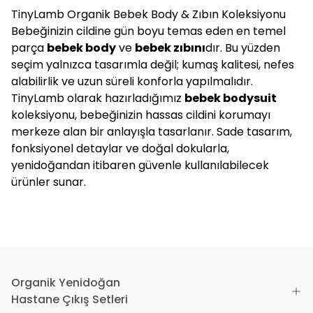
TinyLamb Organik Bebek Body & Zıbın Koleksiyonu
Bebeğinizin cildine gün boyu temas eden en temel
parça
bebek body
ve
bebek zıbını
dır. Bu yüzden
seçim yalnızca tasarımla değil; kumaş kalitesi, nefes
alabilirlik ve uzun süreli konforla yapılmalıdır.
TinyLamb olarak hazırladığımız
bebek bodysuit
koleksiyonu, bebeğinizin hassas cildini korumayı
merkeze alan bir anlayışla tasarlanır. Sade tasarım,
fonksiyonel detaylar ve doğal dokularla,
yenidoğandan itibaren güvenle kullanılabilecek
ürünler sunar.
Organik bebek zıbını neden TinyLamb?
TinyLamb
organik bebek zıbını
modelleri,
bebeğinizin cildiyle uyumlu, yumuşak dokulu ve
terletmeyen yapısıyla öne çıkar. Özellikle ilk aylarda
cilt bariyeri henüz tam gelişmemiş bebekler için,
Organik Yenidoğan
doğru kumaş seçimi büyük önem taşır. Bu nedenle
Hastane Çıkış Setleri