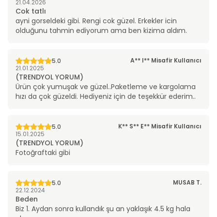
21.04.2026
Cok tatlı
ayni gorseldeki gibi. Rengi cok güzel. Erkekler icin
olduğunu tahmin ediyorum ama ben kizima aldım.
A** I**
Misafir Kullanıcı
5.0
21.01.2025
(TRENDYOL YORUM)
Ürün çok yumuşak ve güzel..Paketleme ve kargolama
hızı da çok güzeldi. Hediyeniz için de teşekkür ederim..
K** S** E**
Misafir Kullanıcı
5.0
15.01.2025
(TRENDYOL YORUM)
Fotoğraftaki gibi
MUSAB
T.
5.0
22.12.2024
Beden
Biz 1. Aydan sonra kullandık şu an yaklaşık 4.5 kg hala