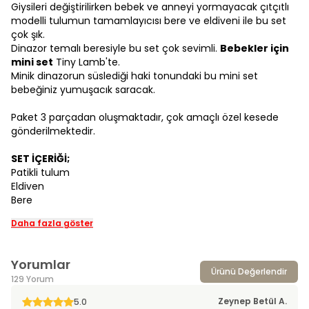
Giysileri değiştirilirken bebek ve anneyi yormayacak çıtçıtlı
modelli tulumun tamamlayıcısı bere ve eldiveni ile bu set
çok şık.
Dinazor temalı beresiyle bu set çok sevimli.
Bebekler için
mini set
Tiny Lamb'te.
Minik dinazorun süslediği haki tonundaki bu mini set
bebeğiniz yumuşacık saracak.
Paket 3 parçadan oluşmaktadır, çok amaçlı özel kesede
gönderilmektedir.
SET İÇERİĞİ;
Patikli tulum
Eldiven
Bere
Daha fazla göster
Yorumlar
Ürünü Değerlendir
129 Yorum
Zeynep Betül
A.
5.0