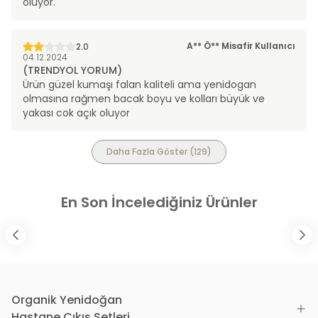
oluyor.
A** Ö**
Misafir Kullanıcı
2.0
04.12.2024
(TRENDYOL YORUM)
Ürün güzel kumaşı falan kaliteli ama yenidogan
olmasına rağmen bacak boyu ve kolları büyük ve
yakası cok açık oluyor
Daha Fazla Göster
(
129
)
En Son İncelediğiniz Ürünler
Organik Yenidoğan
Hastane Çıkış Setleri