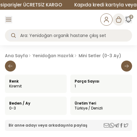
parişler ÜCRETSİZ KARGO
Kapıda kredi kartıyla veya na
3
Ana Sayfa
Yenidoğan Hazırlık
Mini Setler (0-3 Ay)
Renk
Parça Sayısı
Kiremit
1
Beden / Ay
Üretim Yeri
0-3
Türkiye / Denizli
Bir anne adayı veya arkadaşınla paylaş