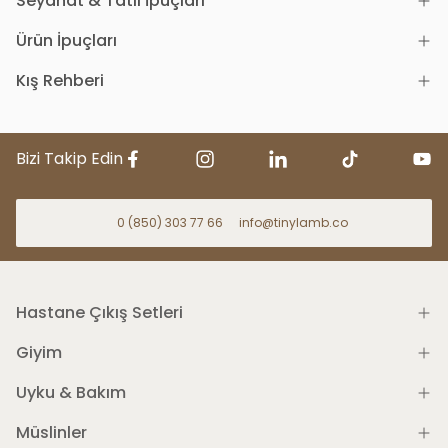
Seyahat & Tatil İpuçları
Ürün İpuçları
Kış Rehberi
Bizi Takip Edin
0 (850) 303 77 66
info@tinylamb.co
Hastane Çıkış Setleri
Giyim
Uyku & Bakım
Müslinler