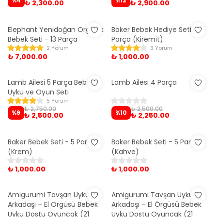
%
4
%
12
₺ 2,300.00
₺ 2,900.00
Elephant Yenidoğan Organik
Baker Bebek Hediye Seti - 5
Bebek Seti - 13 Parça
Parça (Kiremit)
2 Yorum
3 Yorum
₺ 7,000.00
₺ 1,000.00
Lamb Ailesi 5 Parça Bebek
Lamb Ailesi 4 Parça
Uyku ve Oyun Seti
5 Yorum
₺ 2,750.00
₺ 2,500.00
%
9
%
10
₺ 2,500.00
₺ 2,250.00
Baker Bebek Seti - 5 Parça
Baker Bebek Seti - 5 Parça
(Krem)
(Kahve)
₺ 1,000.00
₺ 1,000.00
Amigurumi Tavşan Uyku
Amigurumi Tavşan Uyku
Arkadaşı – El Örgüsü Bebek
Arkadaşı – El Örgüsü Bebek
Uyku Dostu Oyuncak (21
Uyku Dostu Oyuncak (21