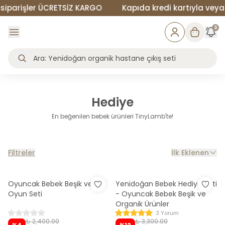
iparişler ÜCRETSİZ KARGO
Kapıda kredi kartıyla veya n
3
Hediye
En beğenilen bebek ürünleri TinyLamb'te!
Filtreler
İlk Eklenen
Oyuncak Bebek Beşik ve
Yenidoğan Bebek Hediye Seti
Oyun Seti
- Oyuncak Bebek Beşik ve
Organik Ürünler
3 Yorum
₺ 2,400.00
₺ 3,300.00