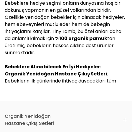
Bebeklere hediye seçimi, onların dünyasına hoş bir
dokunuş yapmanın en güzel yollarından biridir.
Özellikle yenidoğan bebekler için alınacak hediyeler,
hem ebeveynleri mutlu eder hem de bebeğin
ihtiyaçlarını karşılar. Tiny Lamb, bu özel anları daha
da anlamlı kılmak için
%100 organik pamuk
tan
üretilmiş, bebeklerin hassas cildine dost ürünler
sunmaktadır.
Bebeklere Alınabilecek En İyi Hediyeler:
Organik Yenidoğan Hastane Çıkış Setleri
:
Bebeklerin ilk günlerinde ihtiyaç duyacakları tüm
parçaları içeren bu setler, Tiny Lamb kalitesiyle
sunulmaktadır. GOTS sertifikalı %100 organik
pamuktan üretilen bu setler, bebeğinizin hassas
cildine zarar vermeden ona en yumuşak dokunuşu
sağlar.
Organik Yenidoğan
Hastane Çıkış Setleri
Müslin Battaniyeler:
Nefes alabilir yapısıyla