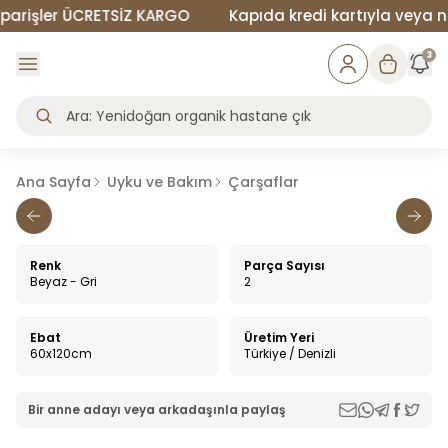
rişler ÜCRETSİZ KARGO
Kapıda kredi kartıyla veya naki
3
Ana Sayfa
Uyku ve Bakım
Çarşaflar
Renk
Parça Sayısı
Beyaz - Gri
2
Ebat
Üretim Yeri
60x120cm
Türkiye / Denizli
Bir anne adayı veya arkadaşınla paylaş