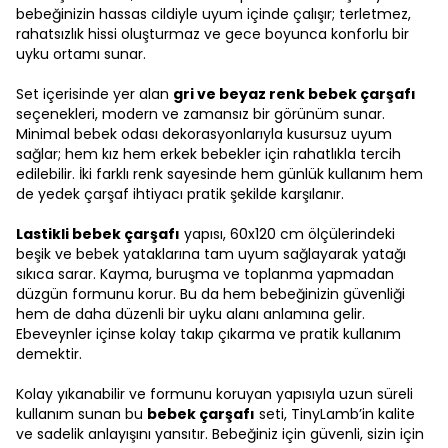
bebeğinizin hassas cildiyle uyum içinde çalışır; terletmez,
rahatsızlık hissi oluşturmaz ve gece boyunca konforlu bir
uyku ortamı sunar.
Set içerisinde yer alan
gri ve beyaz renk bebek çarşafı
seçenekleri, modern ve zamansız bir görünüm sunar.
Minimal bebek odası dekorasyonlarıyla kusursuz uyum
sağlar; hem kız hem erkek bebekler için rahatlıkla tercih
edilebilir. İki farklı renk sayesinde hem günlük kullanım hem
de yedek çarşaf ihtiyacı pratik şekilde karşılanır.
Lastikli bebek çarşafı
yapısı, 60x120 cm ölçülerindeki
beşik ve bebek yataklarına tam uyum sağlayarak yatağı
sıkıca sarar. Kayma, buruşma ve toplanma yapmadan
düzgün formunu korur. Bu da hem bebeğinizin güvenliği
hem de daha düzenli bir uyku alanı anlamına gelir.
Ebeveynler içinse kolay takıp çıkarma ve pratik kullanım
demektir.
Kolay yıkanabilir ve formunu koruyan yapısıyla uzun süreli
kullanım sunan bu
bebek çarşafı
seti, TinyLamb’in kalite
ve sadelik anlayışını yansıtır. Bebeğiniz için güvenli, sizin için