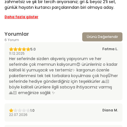
zahmetsiz ve şık bir tercih arıyorsanız; gri & beyaz 2’li set,
günlük hayatın kurtarıcı parçalarından biri olmaya aday.
Daha fazla göster
Yorumlar
Ürünü Değerlendir
6 Yorum
Fatma
L.
5.0
11.12.2025
Her seferinde sizden alışveriş yapıyorum ve her
seferinde çok memnun kalıyorum😍 ürünleriniz o kadar
kaliteli ki yumuşacık ve tertemiz✨ kargonun özenle
paketlenmesi tek tek torbalara koyulması çok hoş🤭her
seferinde hediye gönderdiğiniz için teşekkürler 🙏🏻
böyle kaliteli ürünlere ilgili satıcıya ihtiyacımız varmış
🙏🏻 emeğinize sağlık ✨
Diana
M.
1.0
22.07.2026