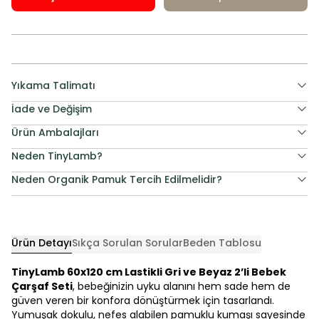
Yıkama Talimatı
İade ve Değişim
Ürün Ambalajları
Neden TinyLamb?
Neden Organik Pamuk Tercih Edilmelidir?
Ürün Detayı
Sıkça Sorulan Sorular
Beden Tablosu
TinyLamb 60x120 cm Lastikli Gri ve Beyaz 2’li Bebek
Çarşaf Seti
, bebeğinizin uyku alanını hem sade hem de
güven veren bir konfora dönüştürmek için tasarlandı.
Yumuşak dokulu, nefes alabilen pamuklu kumaşı sayesinde