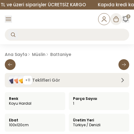
e üzeri siparişler ÜCRETSİZ KARGO
Kapıda kredi kartıy
3
Ana Sayfa
Müslin
Battaniye
Teklifleri Gör
+
11
Renk
Parça Sayısı
Koyu Hardal
1
Ebat
Üretim Yeri
100x120cm
Türkiye / Denizli