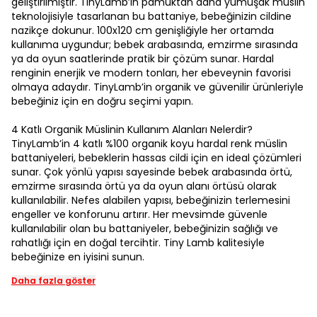
geliştirilmiştir. TinyLamb’in pamuktan daha yumuşak müslin
teknolojisiyle tasarlanan bu battaniye, bebeğinizin cildine
nazikçe dokunur. 100x120 cm genişliğiyle her ortamda
kullanıma uygundur; bebek arabasında, emzirme sırasında
ya da oyun saatlerinde pratik bir çözüm sunar. Hardal
renginin enerjik ve modern tonları, her ebeveynin favorisi
olmaya adaydır. TinyLamb’in organik ve güvenilir ürünleriyle
bebeğiniz için en doğru seçimi yapın.
4 Katlı Organik Müslinin Kullanım Alanları Nelerdir?
TinyLamb’in 4 katlı %100 organik koyu hardal renk müslin
battaniyeleri, bebeklerin hassas cildi için en ideal çözümleri
sunar. Çok yönlü yapısı sayesinde bebek arabasında örtü,
emzirme sırasında örtü ya da oyun alanı örtüsü olarak
kullanılabilir. Nefes alabilen yapısı, bebeğinizin terlemesini
engeller ve konforunu artırır. Her mevsimde güvenle
kullanılabilir olan bu battaniyeler, bebeğinizin sağlığı ve
rahatlığı için en doğal tercihtir. Tiny Lamb kalitesiyle
bebeğinize en iyisini sunun.
Daha fazla göster