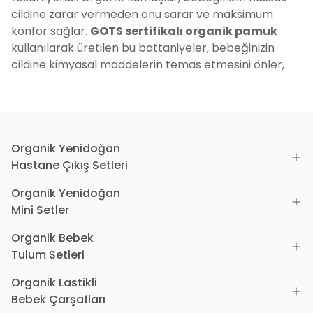
cildine zarar vermeden onu sarar ve maksimum
konfor sağlar.
GOTS sertifikalı organik pamuk
kullanılarak üretilen bu battaniyeler, bebeğinizin
cildine kimyasal maddelerin temas etmesini önler,
böylece ona en doğal korumayı sunar.
Neden Tiny Lamb?
Çünkü Tiny Lamb, bebeklerinizin
cilt sağlığını ve konforunu en üst seviyede tutmayı
hedefleyen, güvenilir ve kaliteli bir markadır.
Organik Yenidoğan
Ürünlerimizde kullanılan organik pamuk, yalnızca
Hastane Çıkış Setleri
çevre dostu değil, aynı zamanda hassas ciltler için de
Organik Yenidoğan
idealdir. Bebek battaniyelerimiz, nefes alabilir
Mini Setler
yapısıyla bebeğinizin terlemesini önler ve sıcaklık
dengesi sağlar. Tiny Lamb’in bebek battaniyeleri,
Organik Bebek
yumuşak dokusu ve dayanıklılığı ile uzun süreli
Tulum Setleri
kullanım sunar. Ayrıca, zararlı kimyasallar içermeyen
üretim sürecimiz, bebeğinizin güvenliği için en yüksek
Organik Lastikli
standartlarda gerçekleştirilmektedir.
Bebek Çarşafları