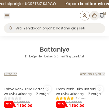
i siparişler ÜCRETSİZ KARGO
Kapıda kredi kartıyla vey
3
Battaniye
En beğenilen bebek ürünleri TinyLamb'te!
Filtreler
Azalan Fiyat
Kahve Renk Triko Battaniye
Krem Renk Triko Battaniye
ve Uyku Arkadaşı - 2 Parça
ve Uyku Arkadaşı - 2 Parça
5 Yorum
₺ 2,000.00
₺ 2,000.00
%
10
%
10
₺ 1,800.00
₺ 1,800.00