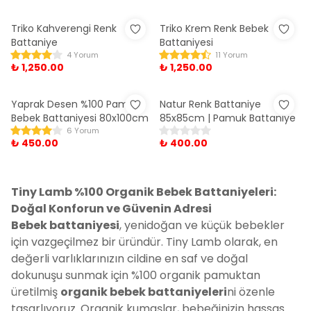
Triko Kahverengi Renk
Triko Krem Renk Bebek
Battaniye
Battaniyesi
4 Yorum
11 Yorum
₺ 1,250.00
₺ 1,250.00
Yaprak Desen %100 Pamuk
Natur Renk Battaniye
Bebek Battaniyesi 80x100cm
85x85cm | Pamuk Battaniye
6 Yorum
₺ 450.00
₺ 400.00
Tiny Lamb %100 Organik Bebek Battaniyeleri:
Doğal Konforun ve Güvenin Adresi
Bebek battaniyesi
, yenidoğan ve küçük bebekler
için vazgeçilmez bir üründür. Tiny Lamb olarak, en
değerli varlıklarınızın cildine en saf ve doğal
dokunuşu sunmak için %100 organik pamuktan
üretilmiş
organik bebek battaniyeleri
ni özenle
tasarlıyoruz. Organik kumaşlar, bebeğinizin hassas