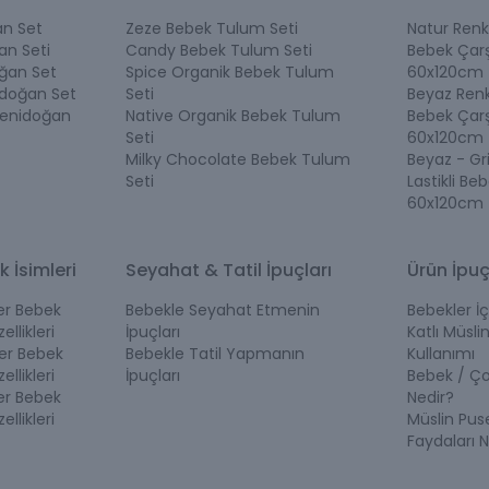
n Set
Zeze Bebek Tulum Seti
Natur Renk 
an Seti
Candy Bebek Tulum Seti
Bebek Çarş
ğan Set
Spice Organik Bebek Tulum
60x120cm
idoğan Set
Seti
Beyaz Renk 
Yenidoğan
Native Organik Bebek Tulum
Bebek Çarş
Seti
60x120cm
Milky Chocolate Bebek Tulum
Beyaz - Gr
Seti
Lastikli Be
60x120cm
k İsimleri
Seyahat & Tatil İpuçları
Ürün İpuç
ler Bebek
Bebekle Seyahat Etmenin
Bebekler İç
ellikleri
İpuçları
Katlı Müslin
ler Bebek
Bebekle Tatil Yapmanın
Kullanımı
ellikleri
İpuçları
Bebek / Ç
ler Bebek
Nedir?
ellikleri
Müslin Pus
Faydaları N