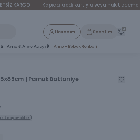
KARGO
Kapıda kredi kartıyla veya nakit ödeme yapabilir
3
Hesabım
Sepetim
ti
Anne & Anne Adayı🤰
Anne - Bebek Rehberi
85x85cm | Pamuk Battaniye
e
ksit seçenekleri)