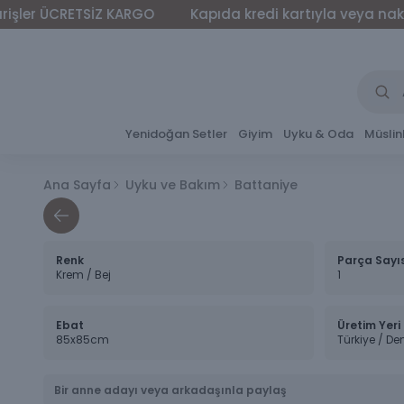
 ÜCRETSİZ KARGO
Kapıda kredi kartıyla veya nakit ödeme
Yenidoğan Setler
Giyim
Uyku & Oda
Müslin
Ana Sayfa
Uyku ve Bakım
Battaniye
Renk
Parça Sayı
Krem / Bej
1
Ebat
Üretim Yeri
85x85cm
Türkiye / Den
Bir anne adayı veya arkadaşınla paylaş