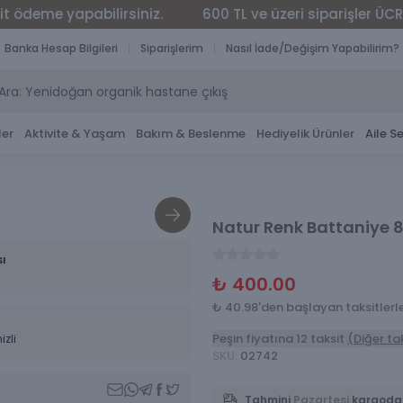
 yapabilirsiniz.
600 TL ve üzeri siparişler ÜCRETSİZ 
Banka Hesap Bilgileri
Siparişlerim
Nasıl İade/Değişim Yapabilirim?
ler
Aktivite & Yaşam
Bakım & Beslenme
Hediyelik Ürünler
Aile Se
Natur Renk Battaniye 
sı
₺ 400.00
₺ 40.98'den başlayan taksitlerl
Peşin fiyatına 12 taksit
(Diğer ta
izli
SKU
:
02742
Tahmini
Pazartesi
kargoda