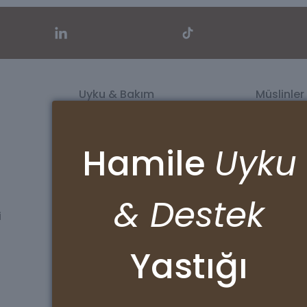
Uyku & Bakım
Müslinler
Banyo Setleri
Müslin Ört
Lastikli Çarşaflar
Puset Ört
Organik Babynest
Banyo Kese
Hamile
Uyku
Alt Değiştirme Seti
Beslenme 
Göğüs Pedi & Ağız Bezi Seti
Emzirme Ö
& Destek
i
Sözleşmeler
Kurumsa
KVKK
Hakkımızd
Yastığı
Gizlilik Sözleşmesi
Sertifikala
İptal ve İade Şartları
Mesafeli Satış Sözleşmesi