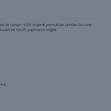
si ile tanışın. %100 organik pamuktan üretilen bu özel
arlı bir tercih yapmanızı sağlar.
rur.