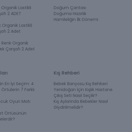
Organik Lastikli
Doğum Çantası
afı 2 ADET
Doğuma Hazırlık
Hamileliğin İlk Dönemi
Organik Lastikli
afı 2 Adet
i Renk Organik
bek Çarşafı 2 Adet
ları
Kış Rehberi
in En İyi Seçim: 4
Bebek Banyosu Kış Rehberi
 Örtülerin 7 Farklı
Yenidoğan İçin Kışlık Hastane
Çıkış Seti Nasıl Seçilir?
ocuk Oyun Matı
Kış Aylarında Bebekler Nasıl
Giydirilmelidir?
et Örtüsünün
elerdir?