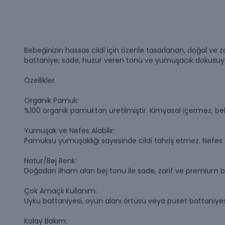
Bebeğinizin hassas cildi için özenle tasarlanan, doğal ve
battaniye; sade, huzur veren tonu ve yumuşacık dokusuyl
Özellikler
Organik Pamuk:
%100 organik pamuktan üretilmiştir. Kimyasal içermez, be
Yumuşak ve Nefes Alabilir:
Pamuksu yumuşaklığı sayesinde cildi tahriş etmez. Nefes a
Natur/Bej Renk:
Doğadan ilham alan bej tonu ile sade, zarif ve premium bi
Çok Amaçlı Kullanım:
Uyku battaniyesi, oyun alanı örtüsü veya puset battaniyesi o
Kolay Bakım: