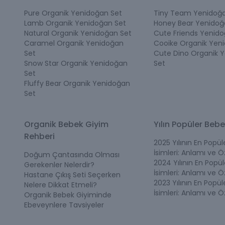
Pure Organik Yenidoğan Set
Tiny Team Yenidoğa
Lamb Organik Yenidoğan Set
Honey Bear Yenidoğ
Natural Organik Yenidoğan Set
Cute Friends Yenido
Caramel Organik Yenidoğan
Cooike Organik Yen
Set
Cute Dino Organik 
Snow Star Organik Yenidoğan
Set
Set
Fluffy Bear Organik Yenidoğan
Set
Organik Bebek Giyim
Yılın Popüler Bebe
Rehberi
2025 Yılının En Popü
İsimleri: Anlamı ve Öz
Doğum Çantasında Olması
2024 Yılının En Popü
Gerekenler Nelerdir?
İsimleri: Anlamı ve Öz
Hastane Çıkış Seti Seçerken
2023 Yılının En Popü
Nelere Dikkat Etmeli?
İsimleri: Anlamı ve Öz
Organik Bebek Giyiminde
Ebeveynlere Tavsiyeler