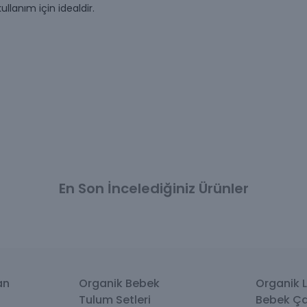
ullanım için idealdir.
En Son İncelediğiniz Ürünler
an
Organik Bebek
Organik L
Tulum Setleri
Bebek Ça