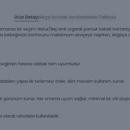
Ürün Detayı
Sıkça Sorulan Sorular
Beden Tablosu
 zamansız bir seçim: Natur/Bej renk organik pamuk bebek battaniye
a bebeğinizin konforunu maksimum seviyeye taşırken, doğaya duy
beğinizin hassas cildiyle tam uyumludur.
labilen yapısı ile terlemeyi önler, dört mevsim kullanım sunar.
r görünüm sunar. Her ortama uyum sağlar, minimal bir stil oluştu
larak rahatlıkla kullanılabilir.