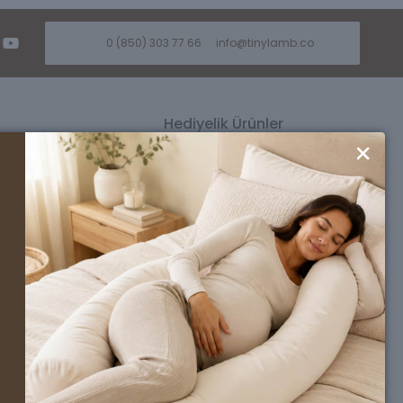
0 (850) 303 77 66
info@tinylamb.co
Hediyelik Ürünler
ü
Kız Bebek Hediyesi
üsü
Erkek Bebek Hediyesi
si
Premium Bebek Hediyesi
Seti
Ahşap Oyuncak Bebek Beşikleri
nlüğü
l
a
rımız