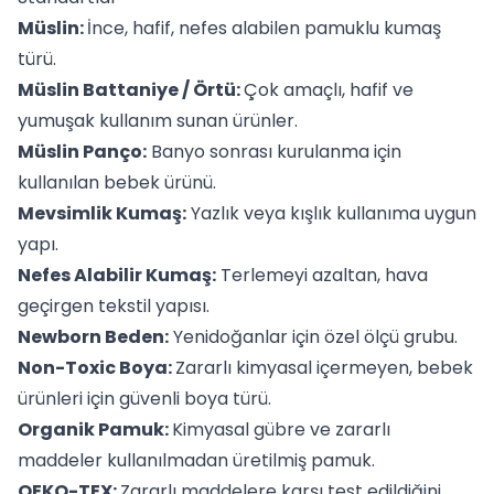
Müslin
:
İnce, hafif, nefes alabilen pamuklu kumaş
türü.
Müslin Battaniye / Örtü:
Çok amaçlı, hafif ve
yumuşak kullanım sunan ürünler.
Müslin Panço:
Banyo sonrası kurulanma için
kullanılan bebek ürünü.
Mevsimlik Kumaş:
Yazlık veya kışlık kullanıma uygun
yapı.
Nefes Alabilir Kumaş:
Terlemeyi azaltan, hava
geçirgen tekstil yapısı.
Newborn Beden:
Yenidoğanlar için özel ölçü grubu.
Non-Toxic Boya:
Zararlı kimyasal içermeyen, bebek
ürünleri için güvenli boya türü.
Organik Pamuk:
Kimyasal gübre ve zararlı
maddeler kullanılmadan üretilmiş pamuk.
OEKO-TEX:
Zararlı maddelere karşı test edildiğini