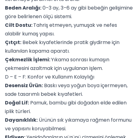
Beden Aralığı:
0–3 ay, 3–6 ay gibi bebeğin gelişimine
göre belirlenen ölçü sistemi.
Cilt Dostu:
Tahriş etmeyen, yumuşak ve nefes
alabilir kumaş yapısı.
Çıtçıt:
Bebek kıyafetlerinde pratik giydirme için
kullanılan kapama aparatı.
Çekmezlik İşlemi:
Yıkama sonrası kumaşın
çekmesini azaltmak için uygulanan işlem.
D – E – F: Konfor ve Kullanım Kolaylığı
Desensiz Ürün:
Baskı veya yoğun boya içermeyen,
sade tasarımlı bebek kıyafetleri.
Doğal Lif:
Pamuk, bambu gibi doğadan elde edilen
iplik türleri.
Dayanıklılık:
Ürünün sık yıkamaya rağmen formunu
ve yapısını koruyabilmesi.
Eldiven:
Yenidoğanların yüzünü çizmesini önlemek