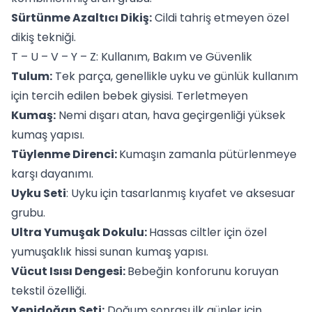
Sürtünme Azaltıcı Dikiş:
Cildi tahriş etmeyen özel
dikiş tekniği.
T – U – V – Y – Z: Kullanım, Bakım ve Güvenlik
Tulum:
Tek parça, genellikle uyku ve günlük kullanım
için tercih edilen bebek giysisi. Terletmeyen
Kumaş:
Nemi dışarı atan, hava geçirgenliği yüksek
kumaş yapısı.
Tüylenme Direnci:
Kumaşın zamanla pütürlenmeye
karşı dayanımı.
Uyku Seti
: Uyku için tasarlanmış kıyafet ve aksesuar
grubu.
Ultra Yumuşak Dokulu:
Hassas ciltler için özel
yumuşaklık hissi sunan kumaş yapısı.
Vücut Isısı Dengesi:
Bebeğin konforunu koruyan
tekstil özelliği.
Yenidoğan Seti:
Doğum sonrası ilk günler için