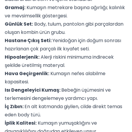
Gramaj:
Kumaşın metrekare başına ağırlığı; kalınlık
ve mevsimsellik göstergesi.
Günlük Set:
Body, tulum, pantolon gibi parçalardan
oluşan kombin ürün grubu.
Hastane Çıkış Seti:
Yenidoğan için doğum sonrası
hazırlanan çok parçalı ilk kıyafet seti.
Hipoalerjenik:
Alerji riskini minimuma indirecek
şekilde üretilmiş materyal.
Hava Geçirgenlik:
Kumaşın nefes alabilme
kapasitesi.
Isı Dengeleyici Kumaş:
Bebeğin üşümesini ve
terlemesini dengelemeye yardımcı yapı.
İç Zıbın:
En alt katmanda giyilen, cilde direkt temas
eden body türü.
İplik Kalitesi:
Kumaşın yumuşaklığını ve
dayanıklılığını doğrudan etkileyen unsur.