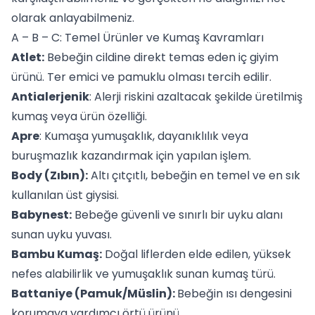
olarak anlayabilmeniz.
A – B – C: Temel Ürünler ve Kumaş Kavramları
Atlet
:
Bebeğin cildine direkt temas eden iç giyim
ürünü. Ter emici ve pamuklu olması tercih edilir.
Antialerjenik
: Alerji riskini azaltacak şekilde üretilmiş
kumaş veya ürün özelliği.
Apre
: Kumaşa yumuşaklık, dayanıklılık veya
buruşmazlık kazandırmak için yapılan işlem.
Body (Zıbın):
Altı çıtçıtlı, bebeğin en temel ve en sık
kullanılan üst giysisi.
Babynest
:
Bebeğe güvenli ve sınırlı bir uyku alanı
sunan uyku yuvası.
Bambu Kumaş:
Doğal liflerden elde edilen, yüksek
nefes alabilirlik ve yumuşaklık sunan kumaş türü.
Battaniye (
Pamuk
/
Müslin
):
Bebeğin ısı dengesini
korumaya yardımcı örtü ürünü.