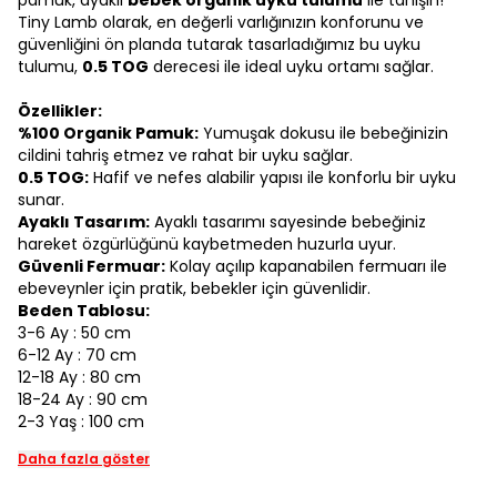
pamuk, ayaklı
bebek organik uyku tulumu
ile tanışın!
Tiny Lamb olarak, en değerli varlığınızın konforunu ve
güvenliğini ön planda tutarak tasarladığımız bu uyku
tulumu,
0.5 TOG
derecesi ile ideal uyku ortamı sağlar.
Özellikler:
%100 Organik Pamuk:
Yumuşak dokusu ile bebeğinizin
cildini tahriş etmez ve rahat bir uyku sağlar.
0.5 TOG:
Hafif ve nefes alabilir yapısı ile konforlu bir uyku
sunar.
Ayaklı Tasarım:
Ayaklı tasarımı sayesinde bebeğiniz
hareket özgürlüğünü kaybetmeden huzurla uyur.
Güvenli Fermuar:
Kolay açılıp kapanabilen fermuarı ile
ebeveynler için pratik, bebekler için güvenlidir.
Beden Tablosu:
3-6 Ay : 50 cm
6-12 Ay : 70 cm
12-18 Ay : 80 cm
18-24 Ay : 90 cm
2-3 Yaş : 100 cm
Daha fazla göster