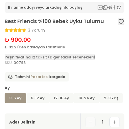
Bir anne adayı veya arkadaşınla paylaş
Best Friends %100 Bebek Uyku Tulumu
3 Yorum
₺ 900.00
₺ 92.21'den başlayan taksitlerle
Peşin fiyatına 12 taksit
(Diğer taksit seçenekleri)
SKU
:
00793
Tahmini
Pazartesi
kargoda
Ay
3-6 Ay
6-12 Ay
12-18 Ay
18-24 Ay
2-3 Yaş
Adet Belirtin
1