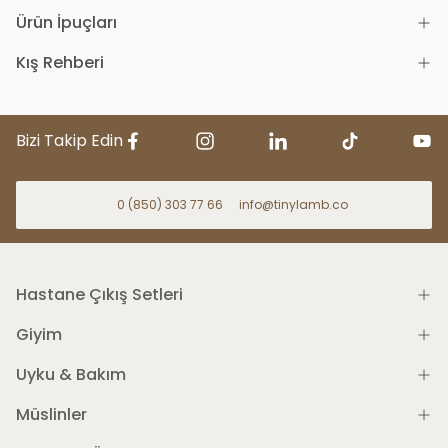
Ürün İpuçları
Kış Rehberi
Bizi Takip Edin
0 (850) 303 77 66
info@tinylamb.co
Hastane Çıkış Setleri
Giyim
Uyku & Bakım
Müslinler