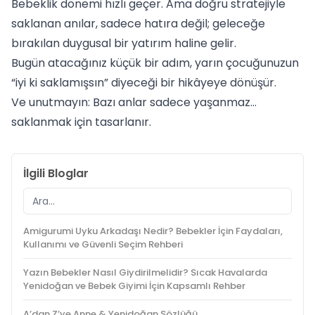
Bebeklik dönemi hızlı geçer. Ama doğru stratejiyle
saklanan anılar, sadece hatıra değil; geleceğe
bırakılan duygusal bir yatırım haline gelir.
Bugün atacağınız küçük bir adım, yarın çocuğunuzun
“iyi ki saklamışsın” diyeceği bir hikâyeye dönüşür.
Ve unutmayın: Bazı anlar sadece yaşanmaz…
saklanmak için tasarlanır.
İlgili Bloglar
Amigurumi Uyku Arkadaşı Nedir? Bebekler İçin Faydaları,
Kullanımı ve Güvenli Seçim Rehberi
Yazın Bebekler Nasıl Giydirilmelidir? Sıcak Havalarda
Yenidoğan ve Bebek Giyimi İçin Kapsamlı Rehber
A’dan Z’ye Anne & Yenidoğan Sözlüğü