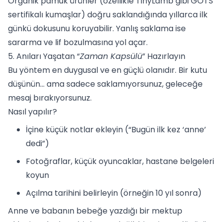
Organik pamuk ürünler (özellikle TinyLamb gibi GOTS
sertifikalı kumaşlar) doğru saklandığında yıllarca ilk
günkü dokusunu koruyabilir. Yanlış saklama ise
sararma ve lif bozulmasına yol açar.
5. Anıları Yaşatan “
Zaman Kapsülü
” Hazırlayın
Bu yöntem en duygusal ve en güçlü olanıdır. Bir kutu
düşünün… ama sadece saklamıyorsunuz, geleceğe
mesaj bırakıyorsunuz.
Nasıl yapılır?
İçine küçük notlar ekleyin (“Bugün ilk kez ‘anne’
dedi”)
Fotoğraflar, küçük oyuncaklar, hastane belgeleri
koyun
Açılma tarihini belirleyin (örneğin 10 yıl sonra)
Anne ve babanın bebeğe yazdığı bir mektup