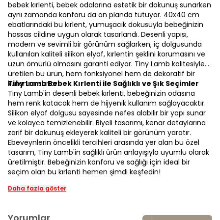
bebek kırlenti, bebek odalarına estetik bir dokunuş sunarken
aynı zamanda konforu da ön planda tutuyor. 40x40 cm
ebatlarındaki bu kırlent, yumuşacık dokusuyla bebeğinizin
hassas cildine uygun olarak tasarlandı. Desenli yapısı,
modern ve sevimli bir görünüm sağlarken, iç dolgusunda
kullanılan kaliteli silikon elyaf, kırlentin şeklini korumasını ve
uzun ömürlü olmasını garanti ediyor. Tiny Lamb kalitesiyle
üretilen bu ürün, hem fonksiyonel hem de dekoratif bir
kullanım sunar.
Tiny Lamb Bebek Kırlenti ile Sağlıklı ve Şık Seçimler
Tiny Lamb'in desenli bebek kırlenti, bebeğinizin odasına
hem renk katacak hem de hijyenik kullanım sağlayacaktır.
Silikon elyaf dolgusu sayesinde nefes alabilir bir yapı sunar
ve kolayca temizlenebilir. Biyeli tasarımı, kenar detaylarına
zarif bir dokunuş ekleyerek kaliteli bir görünüm yaratır.
Ebeveynlerin öncelikli tercihleri arasında yer alan bu özel
tasarım, Tiny Lamb'in sağlıklı ürün anlayışıyla uyumlu olarak
üretilmiştir. Bebeğinizin konforu ve sağlığı için ideal bir
seçim olan bu kırlenti hemen şimdi keşfedin!
Daha fazla göster
Yorumlar