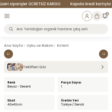
ri siparişler ÜCRETSİZ KARGO
Kapıda kredi kartıyla ve
3
Ana Sayfa
Uyku ve Bakım
Kırlent
Teklifleri Gör
Renk
Parça Sayısı
Beyaz - Desenli
1
Ebat
Üretim Yeri
40x40cm
Türkiye / Denizli