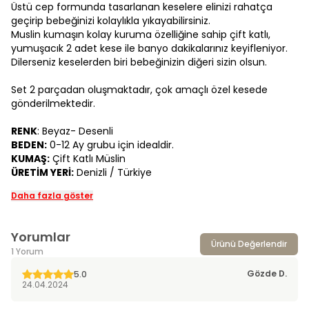
Üstü cep formunda tasarlanan keselere elinizi rahatça
geçirip bebeğinizi kolaylıkla yıkayabilirsiniz.
Muslin kumaşın kolay kuruma özelliğine sahip çift katlı,
yumuşacık 2 adet kese ile banyo dakikalarınız keyifleniyor.
Dilerseniz keselerden biri bebeğinizin diğeri sizin olsun.
Set 2 parçadan oluşmaktadır, çok amaçlı özel kesede
gönderilmektedir.
RENK
: Beyaz- Desenli
BEDEN:
0-12 Ay grubu için idealdir.
KUMAŞ:
Çift Katlı Müslin
ÜRETİM YERİ:
Denizli / Türkiye
Daha fazla göster
Yorumlar
Ürünü Değerlendir
1 Yorum
Gözde
D.
5.0
24.04.2024