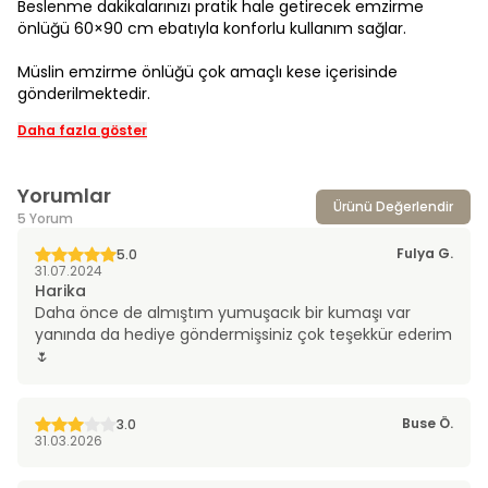
Beslenme dakikalarınızı pratik hale getirecek emzirme
önlüğü 60×90 cm ebatıyla konforlu kullanım sağlar.
Müslin emzirme önlüğü çok amaçlı kese içerisinde
gönderilmektedir.
Daha fazla göster
Yorumlar
Ürünü Değerlendir
5 Yorum
Fulya
G.
5.0
31.07.2024
Harika
Daha önce de almıştım yumuşacık bir kumaşı var
yanında da hediye göndermişsiniz çok teşekkür ederim
🌷
Buse
Ö.
3.0
31.03.2026