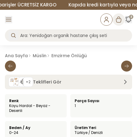
rişler ÜCRETSİZ KARGO
Kapıda kredi kartıyla veya naki
3
Ana Sayfa
Müslin
Emzirme Önlüğü
Teklifleri Gör
+
2
Renk
Parça Sayısı
Koyu Hardal - Beyaz -
1
Desenli
Beden / Ay
Üretim Yeri
0-24
Türkiye / Denizli