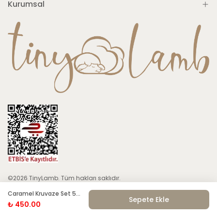
Kurumsal
©2026 TinyLamb. Tüm hakları saklıdır.
Caramel Kruvaze Set 5
Sepete Ekle
Adet İç Zıbın | Bebek İçlik
Esas Tekstil
markasıdır. | Mankenli görseller Ai ile üretilmiştir.
₺ 450.00