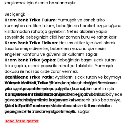
karşılamak için özenle hazırlanmıştır.
Set İçeriği:
Krem Renk Triko Tulum:
Yumuşak ve esnek triko
kumaştan üretilen tulum, bebeğinizin hareket özgürlüğünü
kısıtlamadan rahatça giyilebilir. Nefes alabilen yapısı
sayesinde bebeğinizin cildi her zaman kuru ve rahat kalır.
Krem Renk Triko Eldiven:
Hassas ciltler için özel olarak
tasarlanmış eldivenler, bebeklerin yüzünü çizmesini
engeller. Konforlu ve güvenli bir kullanım sağlar.
Krem Renk Triko Şapka:
Bebeğinizin başını sıcak tutan
triko şapka, esnek yapısı ile rahatça takılabilir. Yumuşak
dokusu ile hassas cilde zarar vermez.
Krem Renk Triko Patik:
Özellikler:
Ayaklarını sıcak tutan ve kaymayı
önleyen patikler, bebeğinizin konforunu sağlar. Esnek ve
Yüksek Kaliteli Triko:
Tüm parçalar, bebeğinizin hassas
yumuşak yapısı ile kolayca giyilip çıkarılabilir.
cildi için güvenli ve yumuşak triko kumaştan üretilmiştir.
Kahve Renk Triko Battaniye:
Kolay Bakım:
Makinede yıkanabilir ve çabuk kurur, böylece
Bebeğinizin sarılarak
güvende hissetmesini sağlayan kahve renk triko battaniye,
her zaman hijyenik ve kullanıma hazırdır.
ideal boyutları ile her yerde kullanılabilir. Nefes alabilen
Şık ve Zarif Tasarım:
Modern ve sevimli tasarımı ile
yapısı ile terletmez ve rahat bir uyku sağlar.
bebeğiniz her zaman şık görünecek.
Daha fazla göster