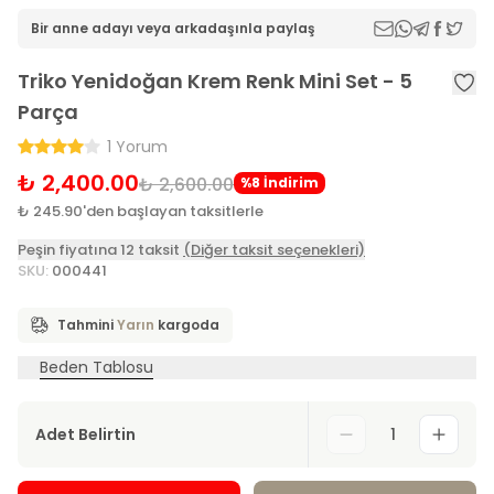
Bir anne adayı veya arkadaşınla paylaş
Triko Yenidoğan Krem Renk Mini Set - 5
Parça
1 Yorum
₺ 2,400.00
₺ 2,600.00
%8 İndirim
₺ 245.90'den başlayan taksitlerle
Peşin fiyatına 12 taksit
(Diğer taksit seçenekleri)
SKU
:
000441
Tahmini
Yarın
kargoda
Beden Tablosu
Adet Belirtin
1