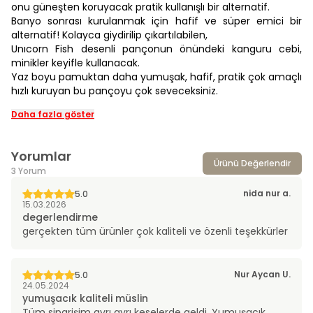
onu güneşten koruyacak pratik kullanışlı bir alternatif.
Banyo sonrası kurulanmak için hafif ve süper emici bir
alternatif! Kolayca giydirilip çıkartılabilen,
Unıcorn Fish desenli pançonun önündeki kanguru cebi,
minikler keyifle kullanacak.
Yaz boyu pamuktan daha yumuşak, hafif, pratik çok amaçlı
hızlı kuruyan bu pançoyu çok seveceksiniz.
Daha fazla göster
Yorumlar
Ürünü Değerlendir
3 Yorum
nida nur
a.
5.0
15.03.2026
degerlendirme
gerçekten tüm ürünler çok kaliteli ve özenli teşekkürler
Nur Aycan
U.
5.0
24.05.2024
yumuşacık kaliteli müslin
Tüm siparişim ayrı ayrı keselerde geldi. Yumuşacık