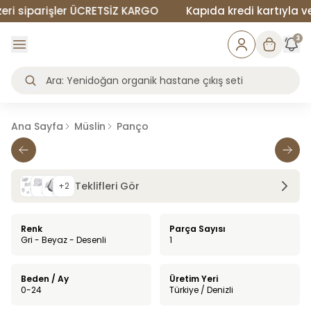
 siparişler ÜCRETSİZ KARGO
Kapıda kredi kartıyla veya
3
Ana Sayfa
Müslin
Panço
Teklifleri Gör
+
2
Renk
Parça Sayısı
Gri - Beyaz - Desenli
1
Beden / Ay
Üretim Yeri
0-24
Türkiye / Denizli