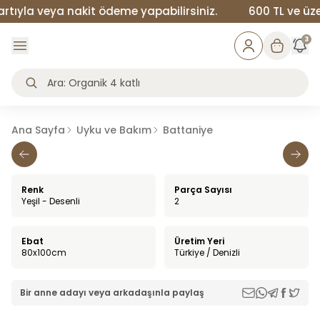
yla veya nakit ödeme yapabilirsiniz.
600 TL ve üzeri 
3
Ana Sayfa
Uyku ve Bakım
Battaniye
Renk
Parça Sayısı
Yeşil - Desenli
2
Ebat
Üretim Yeri
80x100cm
Türkiye / Denizli
Bir anne adayı veya arkadaşınla paylaş