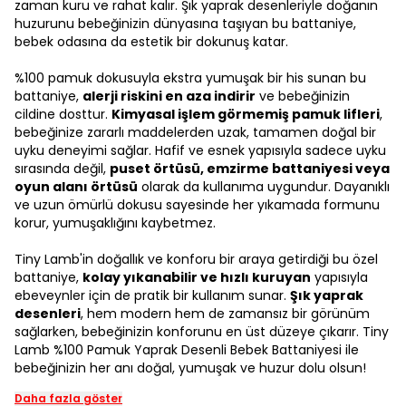
zaman kuru ve rahat kalır. Şık yaprak desenleriyle doğanın
huzurunu bebeğinizin dünyasına taşıyan bu battaniye,
bebek odasına da estetik bir dokunuş katar.
%100 pamuk dokusuyla ekstra yumuşak bir his sunan bu
battaniye,
alerji riskini en aza indirir
ve bebeğinizin
cildine dosttur.
Kimyasal işlem görmemiş pamuk lifleri
,
bebeğinize zararlı maddelerden uzak, tamamen doğal bir
uyku deneyimi sağlar. Hafif ve esnek yapısıyla sadece uyku
sırasında değil,
puset örtüsü, emzirme battaniyesi veya
oyun alanı örtüsü
olarak da kullanıma uygundur. Dayanıklı
ve uzun ömürlü dokusu sayesinde her yıkamada formunu
korur, yumuşaklığını kaybetmez.
Tiny Lamb'in doğallık ve konforu bir araya getirdiği bu özel
battaniye,
kolay yıkanabilir ve hızlı kuruyan
yapısıyla
ebeveynler için de pratik bir kullanım sunar.
Şık yaprak
desenleri
, hem modern hem de zamansız bir görünüm
sağlarken, bebeğinizin konforunu en üst düzeye çıkarır. Tiny
Lamb %100 Pamuk Yaprak Desenli Bebek Battaniyesi ile
bebeğinizin her anı doğal, yumuşak ve huzur dolu olsun!
Daha fazla göster