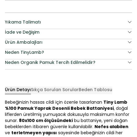
Yıkama Talimatı
İade ve Değişim
Ürün Ambalajları
Neden TinyLamb?
Neden Organik Pamuk Tercih Edilmelidir?
Ürün Detayı
Sıkça Sorulan Sorular
Beden Tablosu
Bebeğinizin hassas cildi için özenle tasarlanan
Tiny Lamb
%100 Pamuk Yaprak Desenli Bebek Battaniyesi
, doğal
liflerden üretilmiş yumuşacık dokusuyla maksimum konfor
sunar.
80x100 cm ölçüsündeki
bu battaniye, yeni doğan
bebeklerden itibaren güvenle kullanılabilir.
Nefes alabilen
ve
terletmeyen yapısı
sayesinde bebeğinizin cildi her