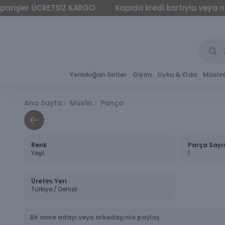
ler ÜCRETSİZ KARGO
Kapıda kredi kartıyla veya nakit ö
Yenidoğan Setler
Giyim
Uyku & Oda
Müslin
Ana Sayfa
Müslin
Panço
Renk
Parça Sayı
Yeşil
1
Üretim Yeri
Türkiye / Denizli
Bir anne adayı veya arkadaşınla paylaş