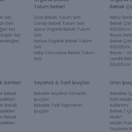
Tulum Setleri
Bebek Ça
n Set
Zeze Bebek Tulum Seti
Natur Renk 
an Seti
Candy Bebek Tulum Seti
Bebek Çarş
ğan Set
Spice Organik Bebek Tulum
60x120cm
idoğan Set
Seti
Beyaz Renk 
Yenidoğan
Native Organik Bebek Tulum
Bebek Çarş
Seti
60x120cm
Milky Chocolate Bebek Tulum
Beyaz - Gr
Seti
Lastikli Be
60x120cm
k İsimleri
Seyahat & Tatil İpuçları
Ürün İpuç
ler Bebek
Bebekle Seyahat Etmenin
Bebekler İç
ellikleri
İpuçları
Katlı Müslin
ler Bebek
Bebekle Tatil Yapmanın
Kullanımı
ellikleri
İpuçları
Bebek / Ç
ler Bebek
Nedir?
ellikleri
Müslin Pus
Faydaları N