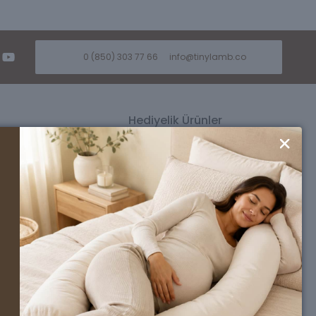
0 (850) 303 77 66
info@tinylamb.co
Hediyelik Ürünler
ü
Kız Bebek Hediyesi
üsü
Erkek Bebek Hediyesi
si
Premium Bebek Hediyesi
Seti
Ahşap Oyuncak Bebek Beşikleri
nlüğü
l
a
rımız