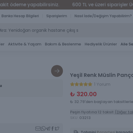
deme yapabilirsiniz.
600 TL ve üzeri siparişler ÜCRETS
Banka Hesap Bilgileri
Siparişlerim
Nasıl İade/Değişim Yapabilirim?
ler
Aktivite & Yaşam
Bakım & Beslenme
Hediyelik Ürünler
Aile Se
Yeşil Renk Müslin Panç
1 Yorum
sı
₺ 320.00
₺ 32.79'den başlayan taksitlerl
Peşin fiyatına 12 taksit
(Diğer ta
SKU
:
03213
Tahmini
Pazartesi
kargoda