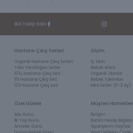
Bizi Takip Edin
Hastane Çıkış Setleri
Giyim
Organik Hastane Çıkış Setleri
İç Zıbın
Triko Yenidoğan Setler
Bebek Atleti
10'lu Hastane Çıkış Seti
Organik Zıbınlar
11'li Hastane Çıkış Seti
Bebek Takımları
12'li Hastane Çıkış Seti
Mini Setler (0-3 Ay)
Özel Günler
Müşteri Hizmetler
Aile Günü
İletişim
İlk Yaş Günü
Banka Hesap Bilgileri
Anneler Günü
Siparişlerim Sayfası
Dünya Bebek Günü
Nasıl Değişim / İade