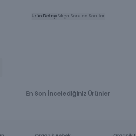
Ürün Detayı
Sıkça Sorulan Sorular
En Son İncelediğiniz Ürünler
an
Organik Bebek
Organik L