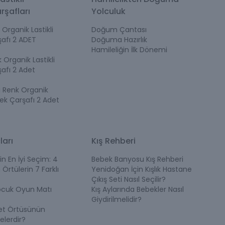
rşafları
Yolculuk
Organik Lastikli
Doğum Çantası
afı 2 ADET
Doğuma Hazırlık
Hamileliğin İlk Dönemi
Organik Lastikli
afı 2 Adet
i Renk Organik
bek Çarşafı 2 Adet
ları
Kış Rehberi
in En İyi Seçim: 4
Bebek Banyosu Kış Rehberi
 Örtülerin 7 Farklı
Yenidoğan İçin Kışlık Hastane
Çıkış Seti Nasıl Seçilir?
ocuk Oyun Matı
Kış Aylarında Bebekler Nasıl
Giydirilmelidir?
et Örtüsünün
elerdir?