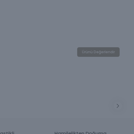
Ürünü Değerlendir
astikli
Hamilelikten Doğuma