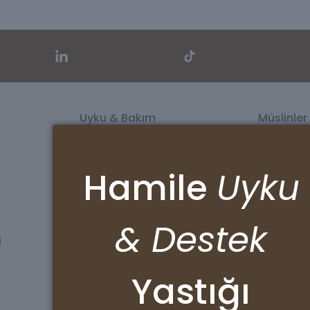
Uyku & Bakım
Müslinler
Banyo Setleri
Müslin Ört
Lastikli Çarşaflar
Puset Ört
Organik Babynest
Banyo Kese
Hamile
Uyku
Alt Değiştirme Seti
Beslenme 
Göğüs Pedi & Ağız Bezi Seti
Emzirme Ö
& Destek
i
Sözleşmeler
Kurumsa
KVKK
Hakkımızd
Yastığı
Gizlilik Sözleşmesi
Sertifikala
İptal ve İade Şartları
Mesafeli Satış Sözleşmesi