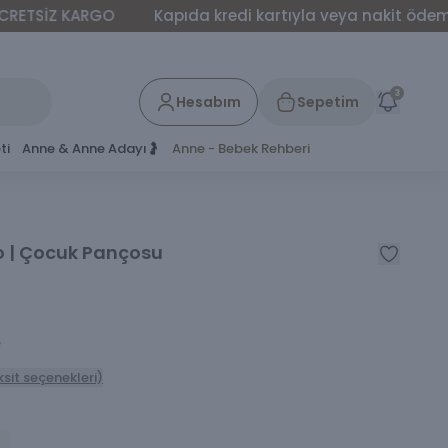
İZ KARGO
Kapıda kredi kartıyla veya nakit ödeme yapab
3
Hesabım
Sepetim
ti
Anne & Anne Adayı🤰
Anne - Bebek Rehberi
o | Çocuk Pançosu
e
ksit seçenekleri)