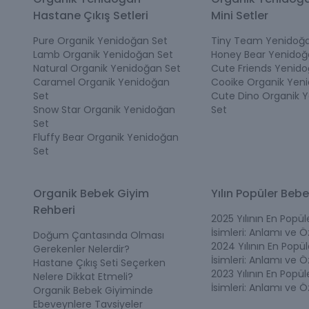
Hastane Çıkış Setleri
Mini Setler
Pure Organik Yenidoğan Set
Tiny Team Yenidoğa
Lamb Organik Yenidoğan Set
Honey Bear Yenidoğ
Natural Organik Yenidoğan Set
Cute Friends Yenido
Caramel Organik Yenidoğan
Cooike Organik Yen
Set
Cute Dino Organik 
Snow Star Organik Yenidoğan
Set
Set
Fluffy Bear Organik Yenidoğan
Set
Organik Bebek Giyim
Yılın Popüler Bebe
Rehberi
2025 Yılının En Popü
İsimleri: Anlamı ve Öz
Doğum Çantasında Olması
2024 Yılının En Popü
Gerekenler Nelerdir?
İsimleri: Anlamı ve Öz
Hastane Çıkış Seti Seçerken
2023 Yılının En Popü
Nelere Dikkat Etmeli?
İsimleri: Anlamı ve Öz
Organik Bebek Giyiminde
Ebeveynlere Tavsiyeler