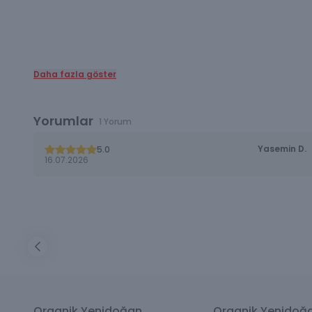
Daha fazla göster
Yorumlar
1 Yorum
Yasemin
D.
5.0
16.07.2026
Organik Yenidoğan
Organik Yenidoğ