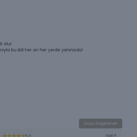
k olur.
mıyla bu ikili her an her yerde yanınızda!
Ürünü Değerlendir
Veli
Y.
5.0