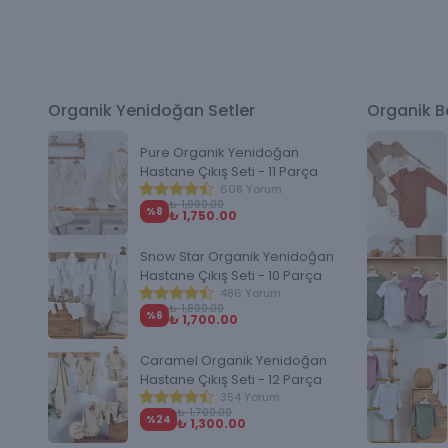
Organik Yenidoğan Setler
Organik Be
Pure Organik Yenidoğan
Hastane Çıkış Seti - 11 Parça
608 Yorum
₺ 1,900.00
%
8
₺ 1,750.00
Snow Star Organik Yenidoğan
Hastane Çıkış Seti - 10 Parça
486 Yorum
₺ 1,800.00
%
6
₺ 1,700.00
Caramel Organik Yenidoğan
Hastane Çıkış Seti - 12 Parça
354 Yorum
₺ 1,700.00
%
24
₺ 1,300.00