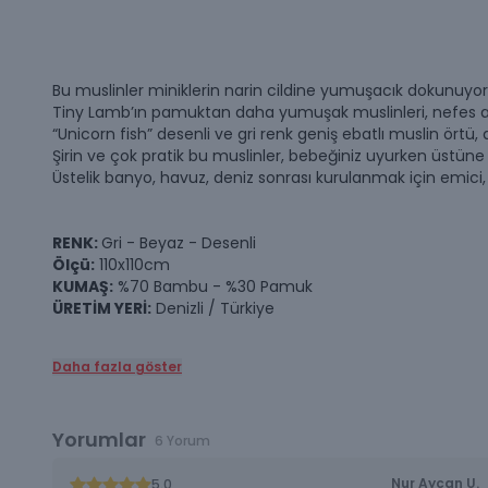
Bu muslinler miniklerin narin cildine yumuşacık dokunuyor
Tiny Lamb’ın pamuktan daha yumuşak muslinleri, nefes alan
“Unicorn fish” desenli ve gri renk geniş ebatlı muslin örtü
Şirin ve çok pratik bu muslinler, bebeğiniz uyurken üstüne 
Üstelik banyo, havuz, deniz sonrası kurulanmak için emici, y
RENK:
Gri - Beyaz - Desenli
Ölçü:
110x110cm
KUMAŞ:
%70 Bambu - %30 Pamuk
ÜRETİM YERİ:
Denizli / Türkiye
Daha fazla göster
Yorumlar
6 Yorum
Nur Aycan
U.
5.0