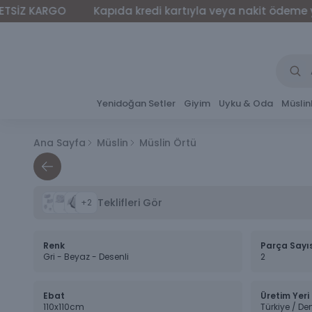
O
Kapıda kredi kartıyla veya nakit ödeme yapabilirsini
Yenidoğan Setler
Giyim
Uyku & Oda
Müslin
Ana Sayfa
Müslin
Müslin Örtü
Teklifleri Gör
+
2
Renk
Parça Sayı
Gri - Beyaz - Desenli
2
Ebat
Üretim Yeri
110x110cm
Türkiye / Den