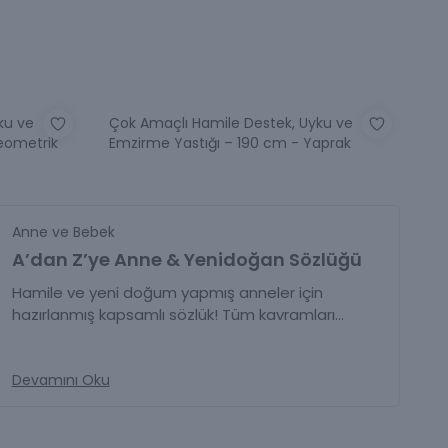
ku ve
Çok Amaçlı Hamile Destek, Uyku ve
eometrik
Emzirme Yastığı – 190 cm - Yaprak
Anne ve Bebek
A’dan Z’ye Anne & Yenidoğan Sözlüğü
Hamile ve yeni doğum yapmış anneler için
hazırlanmış kapsamlı sözlük! Tüm kavramları
kolayca öğrenin.
Devamını Oku