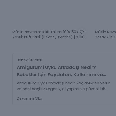
Müslin Nevresim Kılıfı Takımı 100x150 cm –
Müslin Nevr
Yastık Kılıfı Dahil (Beyaz / Pembe) | %100
Yastık Kılıf
Pamuk Müslin - Pembe - Beyaz
Pamuk Müs
Bebek Ürünleri
Amigurumi Uyku Arkadaşı Nedir?
Bebekler İçin Faydaları, Kullanımı ve
Güvenli Seçim Rehberi
Amigurumi uyku arkadaşı nedir, kaç aylıkken verilir
ve nasıl seçilir? Organik, el yapımı ve güvenli bir
uyku arkadaşı için bilmeniz gereken her şey
Devamını Oku
burada.