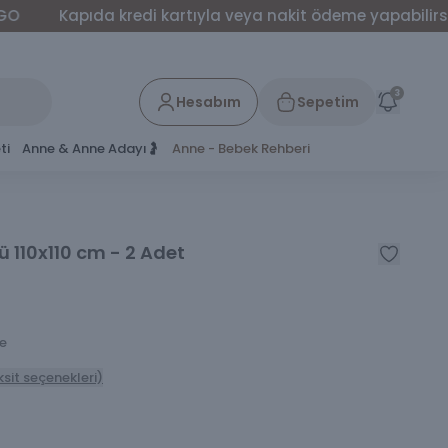
da kredi kartıyla veya nakit ödeme yapabilirsiniz.
60
3
Hesabım
Sepetim
ti
Anne & Anne Adayı🤰
Anne - Bebek Rehberi
ü 110x110 cm - 2 Adet
le
ksit seçenekleri)