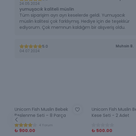
24.05.2024
yumuşacık kaliteli müslin
Tüm siparişim ayrı ayrı keselerde geldi. Yumuşacık
müslin kalitesi çok farklıymış. Hediye için de teşekkür
ediyorum. Çok memnun kaldığım bir alışveriş oldu.
Muhsin
B.
5.0
04.07.2024
Unicorn Fish Muslin Bebek
Unicorn Fish Muslin 
Beslenme Seti – 8 Parça
Kese Seti - 2 Adet
4 Yorum
₺ 900.00
₺ 500.00