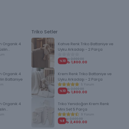
Triko Setler
m Organik 4
Kahve Renk Triko Battaniye ve
üslin
Uyku Arkadaşı - 2 Parça
rum
₺ 2,000.00
%
10
₺ 1,800.00
m Organik 4
Krem Renk Triko Battaniye ve
lin Battaniye
Uyku Arkadaşı - 2 Parça
um
5 Yorum
₺ 2,000.00
%
10
₺ 1,800.00
m Organik 4
Triko Yenidoğan Krem Renk
slin
Mini Set 5 Parça
rum
9 Yorum
₺ 2,600.00
%
8
₺ 2,400.00