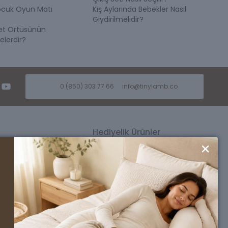
ocuk Oyun Matı
Kış Aylarında Bebekler Nasıl
Giydirilmelidir?
et Örtüsünün
elerdir?
0 (850) 303 77 66
info@tinylamb.co
Hediyelik Ürünler
ü
Kız Bebek Hediyesi
üsü
Erkek Bebek Hediyesi
si
Premium Bebek Hediyesi
Seti
Ahşap Oyuncak Bebek Beşikleri
nlüğü
l