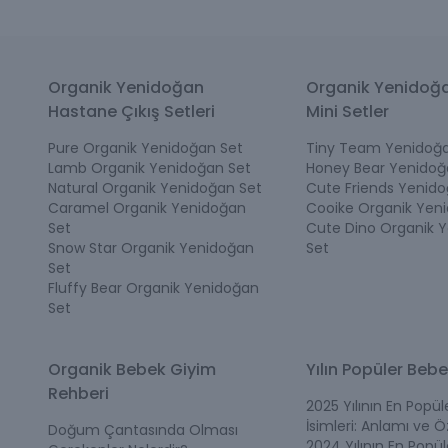
Organik Yenidoğan
Organik Yenidoğ
Hastane Çıkış Setleri
Mini Setler
Pure Organik Yenidoğan Set
Tiny Team Yenidoğa
Lamb Organik Yenidoğan Set
Honey Bear Yenidoğ
Natural Organik Yenidoğan Set
Cute Friends Yenido
Caramel Organik Yenidoğan
Cooike Organik Yen
Set
Cute Dino Organik 
Snow Star Organik Yenidoğan
Set
Set
Fluffy Bear Organik Yenidoğan
Set
Organik Bebek Giyim
Yılın Popüler Bebe
Rehberi
2025 Yılının En Popü
İsimleri: Anlamı ve Öz
Doğum Çantasında Olması
2024 Yılının En Popü