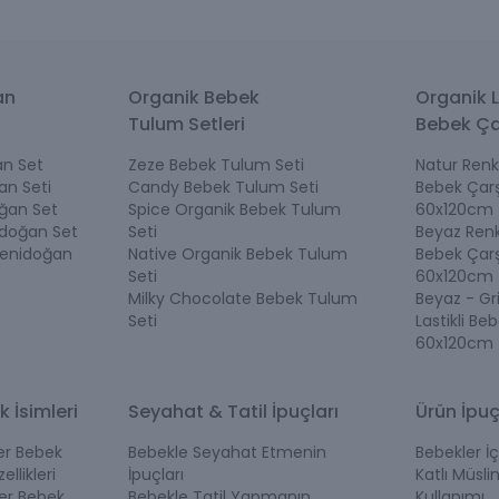
an
Organik Bebek
Organik L
Tulum Setleri
Bebek Ça
n Set
Zeze Bebek Tulum Seti
Natur Renk 
an Seti
Candy Bebek Tulum Seti
Bebek Çarş
ğan Set
Spice Organik Bebek Tulum
60x120cm
idoğan Set
Seti
Beyaz Renk 
Yenidoğan
Native Organik Bebek Tulum
Bebek Çarş
Seti
60x120cm
Milky Chocolate Bebek Tulum
Beyaz - Gr
Seti
Lastikli Be
60x120cm
k İsimleri
Seyahat & Tatil İpuçları
Ürün İpuç
ler Bebek
Bebekle Seyahat Etmenin
Bebekler İç
ellikleri
İpuçları
Katlı Müslin
ler Bebek
Bebekle Tatil Yapmanın
Kullanımı