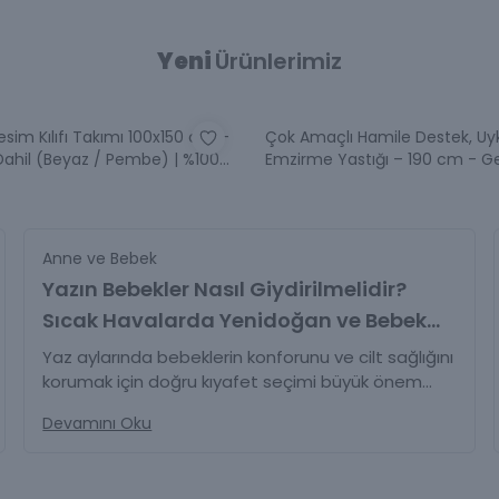
Yeni
Ürünlerimiz
esim Kılıfı Takımı 100x150 cm –
Çok Amaçlı Hamile Destek, Uy
ı Dahil (Beyaz / Pembe) | %100
Emzirme Yastığı – 190 cm - G
lin - Pembe - Pembe
Anne ve Bebek
Yazın Bebekler Nasıl Giydirilmelidir?
Sıcak Havalarda Yenidoğan ve Bebek
Giyimi İçin Kapsamlı Rehber
Yaz aylarında bebeklerin konforunu ve cilt sağlığını
korumak için doğru kıyafet seçimi büyük önem
taşır. Peki yazın bebekler nasıl giydirilmelidir? Bu
Devamını Oku
kapsamlı rehberde; yenidoğan ve 0-12 ay
bebekler için yazlık kıyafet önerileri, ideal bebek
odası sıcaklığı, gece giyimi, güneşten korunma