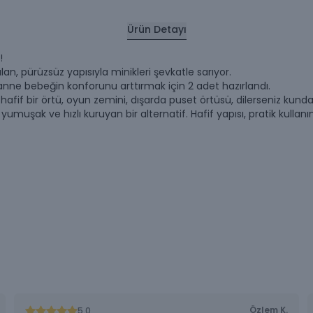
Ürün Detayı
!
, pürüzsüz yapısıyla minikleri şevkatle sarıyor.
, anne bebeğin konforunu arttırmak için 2 adet hazırlandı.
hafif bir örtü, oyun zemini, dışarda puset örtüsü, dilerseniz kunda
umuşak ve hızlı kuruyan bir alternatif. Hafif yapısı, pratik kullanı
Özlem
K.
5.0