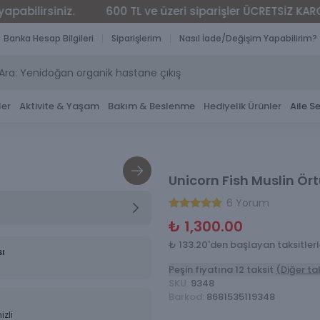
z.
600 TL ve üzeri siparişler ÜCRETSİZ KARGO
Kapı
Banka Hesap Bilgileri
Siparişlerim
Nasıl İade/Değişim Yapabilirim?
ler
Aktivite & Yaşam
Bakım & Beslenme
Hediyelik Ürünler
Aile Se
Unicorn Fish Muslin Ört
6 Yorum
₺ 1,300.00
₺ 133.20'den başlayan taksitler
sı
Peşin fiyatına 12 taksit
(Diğer ta
SKU
:
9348
Barkod
:
8681535119348
izli