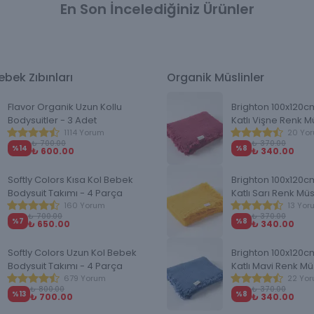
yöntemleri, deniz ve havuzda dikkat edilmesi
En Son İncelediğiniz Ürünler
gerekenler, şapka ve çorap seçimi ile organik
pamuklu bebek kıyafetlerinin avantajlarını detaylı
olarak bulabilirsiniz. Ebeveynlerin en sık sorduğu
sorulara bilimsel bilgiler ışığında hazırlanan bu
bek Zıbınları
Organik Müslinler
rehber, yaz boyunca bebeğinizin daha rahat ve
güvenli bir şekilde giydirilmesine yardımcı olacaktır.
Flavor Organik Uzun Kollu
Brighton 100x120c
Bodysuitler - 3 Adet
Katlı Vişne Renk M
1114 Yorum
Battaniye
20 Yo
₺ 700.00
₺ 370.00
%
14
%
8
₺ 600.00
₺ 340.00
Softly Colors Kısa Kol Bebek
Brighton 100x120c
Bodysuit Takımı - 4 Parça
Katlı Sarı Renk Müs
160 Yorum
13 Yor
₺ 700.00
₺ 370.00
%
7
%
8
₺ 650.00
₺ 340.00
Softly Colors Uzun Kol Bebek
Brighton 100x120c
Bodysuit Takımı - 4 Parça
Katlı Mavi Renk Mü
679 Yorum
Battaniye
22 Yo
₺ 800.00
₺ 370.00
%
13
%
8
₺ 700.00
₺ 340.00