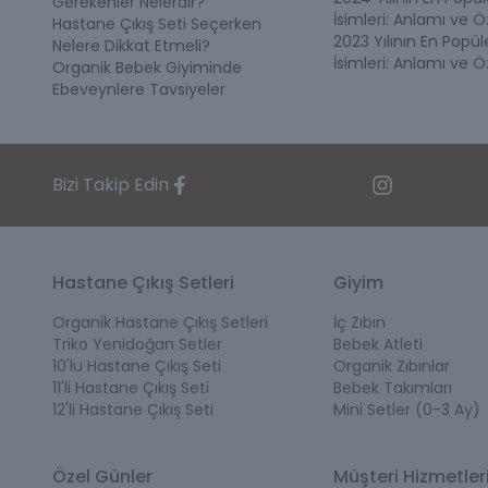
Gerekenler Nelerdir?
İsimleri: Anlamı ve Öz
Hastane Çıkış Seti Seçerken
2023 Yılının En Popü
Nelere Dikkat Etmeli?
İsimleri: Anlamı ve Öz
Organik Bebek Giyiminde
Ebeveynlere Tavsiyeler
Bizi Takip Edin
Hastane Çıkış Setleri
Giyim
Organik Hastane Çıkış Setleri
İç Zıbın
Triko Yenidoğan Setler
Bebek Atleti
10'lu Hastane Çıkış Seti
Organik Zıbınlar
11'li Hastane Çıkış Seti
Bebek Takımları
12'li Hastane Çıkış Seti
Mini Setler (0-3 Ay)
Özel Günler
Müşteri Hizmetler