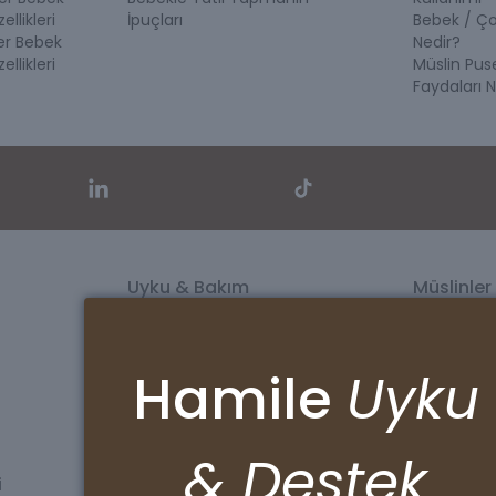
ellikleri
İpuçları
Bebek / Ç
ler Bebek
Nedir?
ellikleri
Müslin Pus
Faydaları N
Uyku & Bakım
Müslinler
Banyo Setleri
Müslin Ört
Lastikli Çarşaflar
Puset Ört
Organik Babynest
Banyo Kese
Hamile
Uyku
Alt Değiştirme Seti
Beslenme 
Göğüs Pedi & Ağız Bezi Seti
Emzirme Ö
& Destek
i
Sözleşmeler
Kurumsa