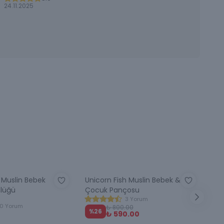
24.11.2025
 Muslin Bebek
Unicorn Fish Muslin Bebek &
Uni
lüğü
Çocuk Pançosu
cm 
3 Yorum
10 Yorum
₺ 800.00
%
26
₺ 590.00
₺ 1