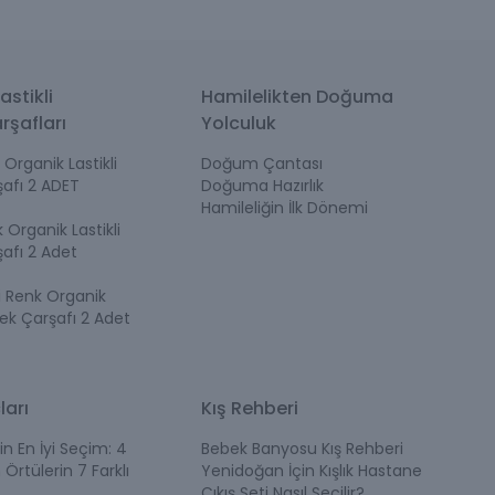
astikli
Hamilelikten Doğuma
rşafları
Yolculuk
Organik Lastikli
Doğum Çantası
afı 2 ADET
Doğuma Hazırlık
Hamileliğin İlk Dönemi
Organik Lastikli
afı 2 Adet
i Renk Organik
bek Çarşafı 2 Adet
ları
Kış Rehberi
in En İyi Seçim: 4
Bebek Banyosu Kış Rehberi
 Örtülerin 7 Farklı
Yenidoğan İçin Kışlık Hastane
Çıkış Seti Nasıl Seçilir?