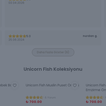
03.04.2026
nurdan
g.
5.0
25.06.2024
Daha Fazla Göster
(
6
)
Unicorn Fish Koleksiyonu
Bebek Banyo
Unicorn Fish Muslin Puset Örtüsü
Unicorn Fish
Emzirme Ön
6 Yorum
₺ 700.00
₺ 700.00